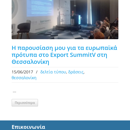
Η παρουσίαση μου για τα ευρωπαϊκά
πρότυπα στο Export SummitV στη
Θεσσαλονίκη
15/06/2017
/
δελτία τύπου
,
δράσεις
,
θεσσαλονίκη
...
Περισσότερα
Επικοινωνία