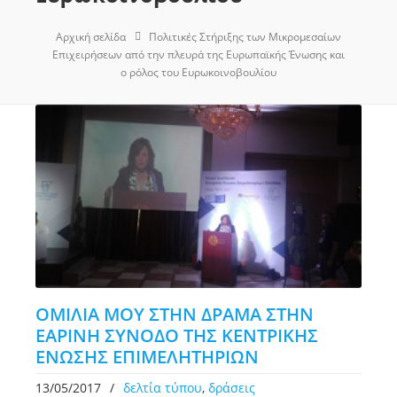
Αρχική σελίδα
Πολιτικές Στήριξης των Μικρομεσαίων
Επιχειρήσεων από την πλευρά της Ευρωπαϊκής Ένωσης και
ο ρόλος του Ευρωκοινοβουλίου
ΟΜΙΛΙΑ ΜΟΥ ΣΤΗΝ ΔΡΑΜΑ ΣΤΗΝ
ΕΑΡΙΝΗ ΣΥΝΟΔΟ ΤΗΣ ΚΕΝΤΡΙΚΗΣ
ΕΝΩΣΗΣ ΕΠΙΜΕΛΗΤΗΡΙΩΝ
13/05/2017
/
δελτία τύπου
,
δράσεις