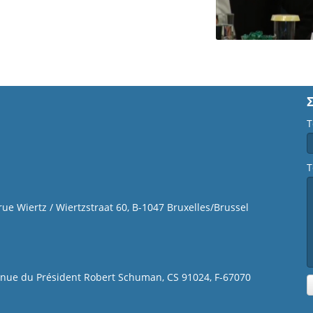
Τ
Τ
 rue Wiertz / Wiertzstraat 60, B-1047 Bruxelles/Brussel
venue du Président Robert Schuman, CS 91024, F-67070