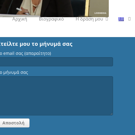
Αρχική
Βιογραφικό
Η δράση μου
Στείλτε μου το μήνυμά σας
ο email σας (απαραίτητο)
ο μήνυμά σας