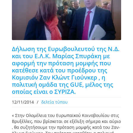
Δήλωση της Ευρωβουλευτού της Ν.Δ.
και του Ε.Λ.Κ. Μαρίας Σπυράκη με
αφορμή την πρόταση μομφής που
κατέθεσε κατά του προέδρου της
Κομισιόν Ζαν Κλώντ Γιούνκερ , η
πολιτική ομάδα της GUE, μέλος της
οποίας είναι ο ΣΥΡΙΖΑ.
12/11/2014
/
δελτία τύπου
« Στην Ολομέλεια του Ευρωπαϊκού Κοινοβουλίου στις
Βρυξέλλες, που βρίσκεται σε εξέλιξη σήμερα και αύριο
, θα συζητήσουμε την πρόταση μομφής κατά του Ζαν-