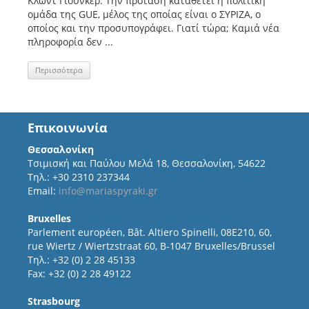
Κλωντ Γιούνκερ. Την πρόταση καταθέτει η πολιτική
ομάδα της GUE, μέλος της οποίας είναι ο ΣΥΡΙΖΑ, ο
οποίος και την προσυπογράφει. Γιατί τώρα; Καμιά νέα
πληροφορία δεν ...
Περισσότερα
Επικοινωνία
Θεσσαλονίκη
Τσιμισκή και Παύλου Μελά 18, Θεσσαλονίκη, 54622
Τηλ.: +30 2310 237344
Email:
info@mariaspyraki.gr
Bruxelles
Parlement européen, Bât. Altiero Spinelli, 08E210, 60,
rue Wiertz / Wiertzstraat 60, B-1047 Bruxelles/Brussel
Τηλ.: +32 (0) 2 28 45133
Fax: +32 (0) 2 28 49122
Strasbourg