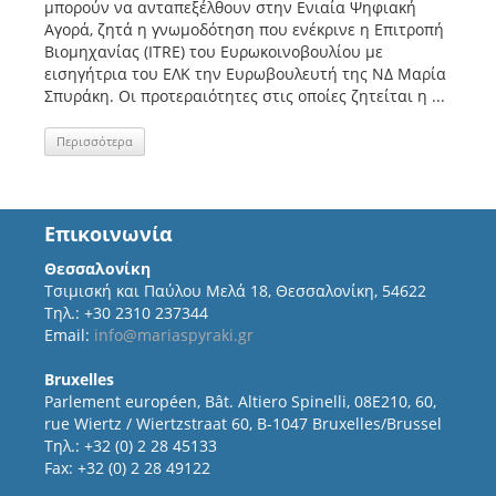
μπορούν να ανταπεξέλθουν στην Ενιαία Ψηφιακή
Αγορά, ζητά η γνωμοδότηση που ενέκρινε η Επιτροπή
Βιομηχανίας (ITRE) του Ευρωκοινοβουλίου με
εισηγήτρια του ΕΛΚ την Ευρωβουλευτή της ΝΔ Μαρία
Σπυράκη. Οι προτεραιότητες στις οποίες ζητείται η ...
Περισσότερα
Επικοινωνία
Θεσσαλονίκη
Τσιμισκή και Παύλου Μελά 18, Θεσσαλονίκη, 54622
Τηλ.: +30 2310 237344
Email:
info@mariaspyraki.gr
Bruxelles
Parlement européen, Bât. Altiero Spinelli, 08E210, 60,
rue Wiertz / Wiertzstraat 60, B-1047 Bruxelles/Brussel
Τηλ.: +32 (0) 2 28 45133
Fax: +32 (0) 2 28 49122