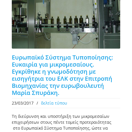
Ευρωπαϊκό Σύστημα Τυποποίησης:
Ευκαιρία για μικρομεσαίους.
Εγκρίθηκε η γνωμοδότηση με
εισηγήτρια του ΕΛΚ στην Επιτροπή
Βιομηχανίας την ευρωβουλευτή
Μαρία Σπυράκη.
23/03/2017
/
δελτία τύπου
Τη διεύρυνση και υποστήριξη των μικρομεσαίων
επιχειρήσεων στους πέντε τομείς προτεραιότητας
στο Ευρωπαϊκό Σύστημα Τυποποίησης, ώστε να