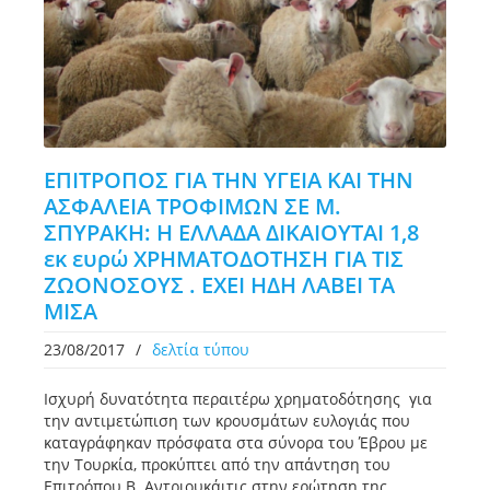
ΕΠΙΤΡΟΠΟΣ ΓΙΑ ΤΗΝ ΥΓΕΙΑ ΚΑΙ ΤΗΝ
ΑΣΦΑΛΕΙΑ ΤΡΟΦΙΜΩΝ ΣΕ Μ.
ΣΠΥΡΑΚΗ: Η ΕΛΛΑΔΑ ΔΙΚΑΙΟΥΤΑΙ 1,8
εκ ευρώ ΧΡΗΜΑΤΟΔΟΤΗΣΗ ΓΙΑ ΤΙΣ
ΖΩΟΝΟΣΟΥΣ . ΕΧΕΙ ΗΔΗ ΛΑΒΕΙ ΤΑ
ΜΙΣΑ
23/08/2017
/
δελτία τύπου
Ισχυρή δυνατότητα περαιτέρω χρηματοδότησης για
την αντιμετώπιση των κρουσμάτων ευλογιάς που
καταγράφηκαν πρόσφατα στα σύνορα του Έβρου με
την Τουρκία, προκύπτει από την απάντηση του
Επιτρόπου Β. Αντριουκάιτις στην ερώτηση της