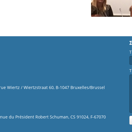
Τ
Τ
 rue Wiertz / Wiertzstraat 60, B-1047 Bruxelles/Brussel
venue du Président Robert Schuman, CS 91024, F-67070