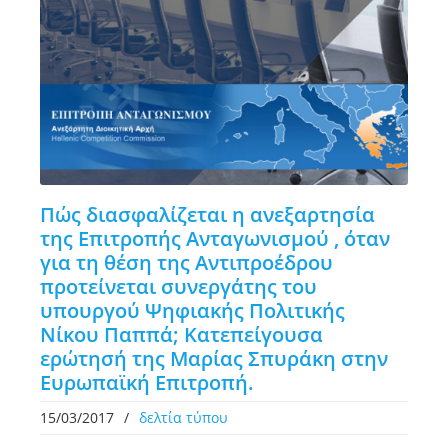
Πώς διασφαλίζεται η ανεξαρτησία
της Επιτροπής Ανταγωνισμού , όταν
για τη θέση της Αντιπροέδρου
προτείνεται συνεργάτης του
υπουργού Ψηφιακής Πολιτικής
Νίκου Παππά; Κατεπείγουσα
ερώτησή της Μαρίας Σπυράκη στην
Ευρωπαϊκή Επιτροπή.
15/03/2017
/
δελτία τύπου