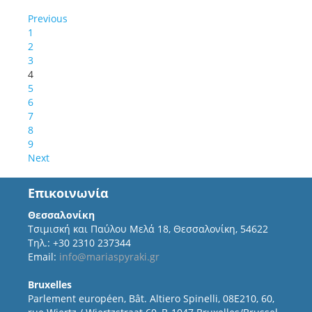
Previous
1
2
3
4
5
6
7
8
9
Next
Επικοινωνία
Θεσσαλονίκη
Τσιμισκή και Παύλου Μελά 18, Θεσσαλονίκη, 54622
Τηλ.: +30 2310 237344
Email:
info@mariaspyraki.gr
Bruxelles
Parlement européen, Bât. Altiero Spinelli, 08E210, 60,