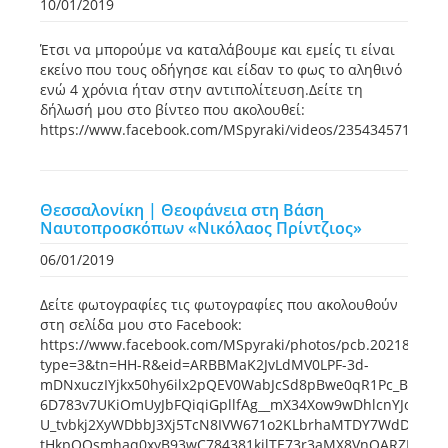
10/01/2019
Έτσι να μπορούμε να καταλάβουμε και εμείς τι είναι
εκείνο που τους οδήγησε και είδαν το φως το αληθινό
ενώ 4 χρόνια ήταν στην αντιπολίτευση.Δείτε τη
δήλωσή μου στο βίντεο που ακολουθεί:
https://www.facebook.com/MSpyraki/videos/2354345711466
Θεσσαλονίκη | Θεοφάνεια στη Βάση
Ναυτοπροσκόπων «Νικόλαος Πρίντζιος»
06/01/2019
Δείτε φωτογραφίες τις φωτογραφίες που ακολουθούν
στη σελίδα μου στο Facebook:
https://www.facebook.com/MSpyraki/photos/pcb.202181095
type=3&tn=HH-R&eid=ARBBMaK2JvLdMV0LPF-3d-
mDNxuczIYjkx50hy6ilx2pQEV0WabJcSd8pBwe0qR1Pc_B6UCm
6D783v7UKiOmUyJbFQiqiGpllfAg__mX34Xow9wDhlcnYJoZLOQ
U_tvbkj2XyWDbbJ3Xj5TcN8IVW671o2KLbrhaMTDY7WdDVdau7
tHkpOOsmhaq0xyB93wC784381kjlTE73r3aMX8VnQARZPcaO