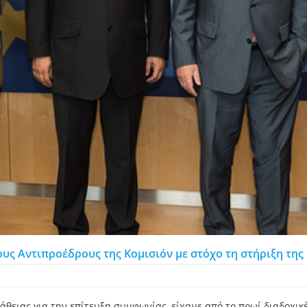
ους Αντιπροέδρους της Κομισιόν με στόχο τη στήριξη τη
άθειας για την επίτευξη συμφωνίας, είχαμε από το πρωί διαδοχικ