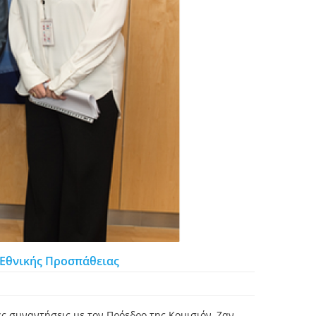
ς Εθνικής Προσπάθειας
ές συναντήσεις με τον Πρόεδρο της Κομισιόν, Ζαν