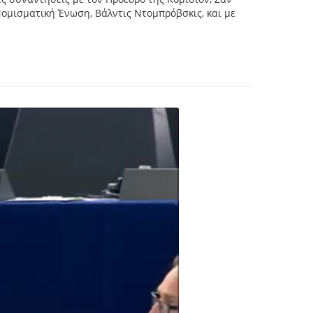
Νομισματική Ένωση, Βάλντις Ντομπρόβσκις, και με