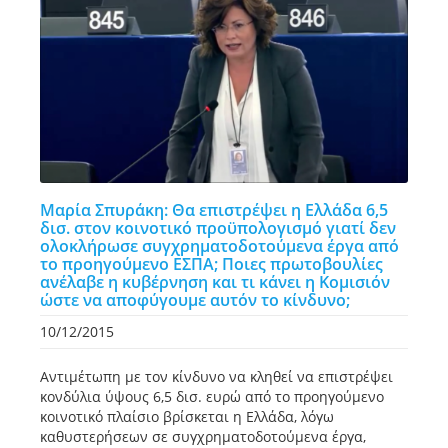
Μαρία Σπυράκη: Θα επιστρέψει η Ελλάδα 6,5
δισ. στον κοινοτικό προϋπολογισμό γιατί δεν
ολοκλήρωσε συγχρηματοδοτούμενα έργα από
το προηγούμενο ΕΣΠΑ; Ποιες πρωτοβουλίες
ανέλαβε η κυβέρνηση και τι κάνει η Κομισιόν
ώστε να αποφύγουμε αυτόν το κίνδυνο;
10/12/2015
Αντιμέτωπη με τον κίνδυνο να κληθεί να επιστρέψει
κονδύλια ύψους 6,5 δισ. ευρώ από το προηγούμενο
κοινοτικό πλαίσιο βρίσκεται η Ελλάδα, λόγω
καθυστερήσεων σε συγχρηματοδοτούμενα έργα,