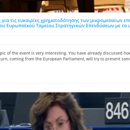
ς για τις ευκαιρίες χρηματοδότησης των μικρομεσαίων επι
του Ευρωπαϊκού Ταμείου Στρατηγικών Επενδύσεων με τα 
opic of the event is very interesting. You have already discussed ho
turn, coming from the European Parliament, will try to present some