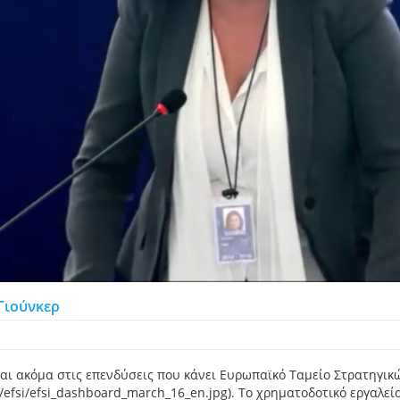
Γιούνκερ
αι ακόμα στις επενδύσεις που κάνει Ευρωπαϊκό Ταμείο Στρατηγικών
/efsi/efsi_dashboard_march_16_en.jpg). Το χρηματοδοτικό εργαλεί