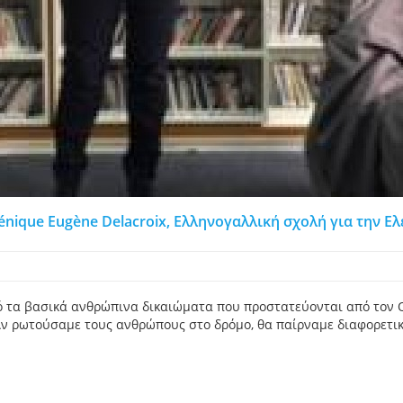
lénique Eugène Delacroix, Ελληνογαλλική σχολή για την Ε
πό τα βασικά ανθρώπινα δικαιώματα που προστατεύονται από τον Ο
Αν ρωτούσαμε τους ανθρώπους στο δρόµο, θα παίρναμε διαφορετικέ