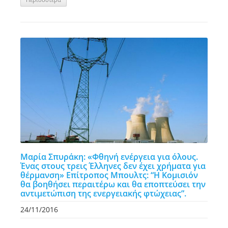
Mαρία Σπυράκη: «Φθηνή ενέργεια για όλους.
Ένας στους τρεις Έλληνες δεν έχει χρήματα για
θέρμανση» Επίτροπος Μπουλτς: “Η Κομισιόν
θα βοηθήσει περαιτέρω και θα εποπτεύσει την
αντιμετώπιση της ενεργειακής φτώχειας”.
24/11/2016