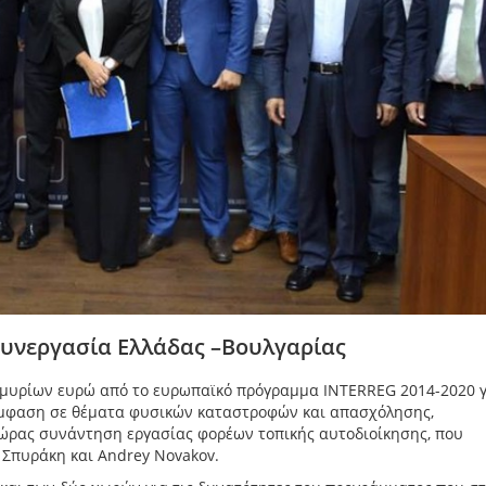
συνεργασία Ελλάδας –Βουλγαρίας
μυρίων ευρώ από το ευρωπαϊκό πρόγραμμα INTERREG 2014-2020 γ
έμφαση σε θέματα φυσικών καταστροφών και απασχόλησης,
χώρας συνάντηση εργασίας φορέων τοπικής αυτοδιοίκησης, που
 Σπυράκη και Andrey Novakov.