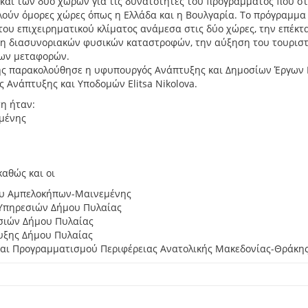
αι των δύο χωρών για τις δυνατότητες του προγράμματος που στ
ούν όμορες χώρες όπως η Ελλάδα και η Βουλγαρία. Το πρόγραμμα
ου επιχειρηματικού κλίματος ανάμεσα στις δύο χώρες, την επέκτ
ψη διασυνοριακών φυσικών καταστροφών, την αύξηση του τουρισ
των μεταφορών.
ης παρακολούθησε η υφυπουργός Ανάπτυξης και Δημοσίων Έργων 
ς Ανάπτυξης και Υποδομών Elitsa Nikolova.
η ήταν:
μένης
αθώς και οι
ου Αμπελοκήπων-Μαινεμένης
 Υπηρεσιών Δήμου Πυλαίας
εσιών Δήμου Πυλαίας
τυξης Δήμου Πυλαίας
και Προγραμματισμού Περιφέρειας Ανατολικής Μακεδονίας-Θράκη