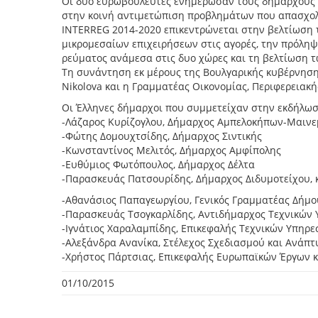
Οι δύο ευρωβουλευτές ενημέρωσαν τους δημάρχους κ
στην κοινή αντιμετώπιση προβλημάτων που απασχολ
INTERREG 2014-2020 επικεντρώνεται στην βελτίωση τ
μικρομεσαίων επιχειρήσεων στις αγορές, την πρόλη
ρεύματος ανάμεσα στις δυο χώρες και τη βελτίωση 
Τη συνάντηση εκ μέρους της Βουλγαρικής κυβέρνησ
Nikolova και η Γραμματέας Οικονομίας, Περιφερειακή
Οι Έλληνες δήμαρχοι που συμμετείχαν στην εκδήλωσ
-Λάζαρος Κυρίζογλου, Δήμαρχος Αμπελοκήπων-Μαινε
-Φώτης Δομουχτσίδης, Δήμαρχος Σιντικής
-Κωνσταντίνος Μελιτός, Δήμαρχος Αμφίπολης
-Ευθύμιος Φωτόπουλος, Δήμαρχος Δέλτα
-Παρασκευάς Πατσουρίδης, Δήμαρχος Διδυμοτείχου, κ
-Αθανάσιος Παπαγεωργίου, Γενικός Γραμματέας Δήμ
-Παρασκευάς Τσογκαρλίδης, Αντιδήμαρχος Τεχνικών
-Ιγνάτιος Χαραλαμπίδης, Επικεφαλής Τεχνικών Υπηρ
-Αλεξάνδρα Ανανίκα, Στέλεχος Σχεδιασμού και Ανάπ
-Χρήστος Πάρτσιας, Επικεφαλής Ευρωπαϊκών Έργων 
01/10/2015