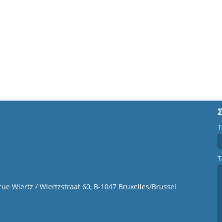
Τ
Τ
 rue Wiertz / Wiertzstraat 60, B-1047 Bruxelles/Brussel