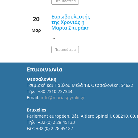
Περισσότερα
Ευρωβουλευτής
20
της Χρονιάς η
Μαρία Σπυράκη
Μαρ
...
Περισσότερα
Επικοινωνία
Θεσσαλονίκη
Τσιμισκή και Παύλου Μελά 18, Θεσσαλονίκη, 54622
Τηλ.: +30 2310 237344
Email:
info@mariaspyraki.gr
Bruxelles
Parlement européen, Bât. Altiero Spinelli, 08E210, 60,
Τηλ.: +32 (0) 2 28 45133
Fax: +32 (0) 2 28 49122