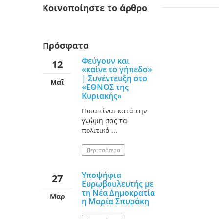
Κοινοποίηστε
το άρθρο
Πρόσφατα
Φεύγουν και
12
«καίνε το γήπεδο»
| Συνέντευξη στο
Μαΐ
«ΕΘΝΟΣ της
Κυριακής»
Ποια είναι κατά την
γνώμη σας τα
πολιτικά ...
Περισσότερα
Υποψήφια
27
Ευρωβουλευτής με
τη Νέα Δημοκρατία
Μαρ
η Μαρία Σπυράκη