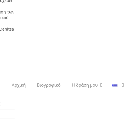
οχεύει
αση των
τικού
Denitsa
Αρχική
Βιογραφικό
Η δράση μου
ς