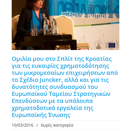
Ομιλία μου στο Σπλίτ της Κροατίας
για τις ευκαιρίες χρηματοδότησης
των μικρομεσαίων επιχειρήσεων από
το Σχέδιο Juncker, αλλά και για τις
δυνατότητες συνδυασμού του
Ευρωπαϊκού Ταμείου Στρατηγικών
Επενδύσεων με τα υπόλοιπα
χρηματοδοτικά εργαλεία της
Ευρωπαϊκής Ένωσης
10/03/2016
/
Χωρίς κατηγορία