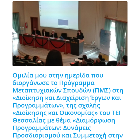
Ομιλία μου στην ημερίδα που
διοργάνωσε το Πρόγραμμα
Μεταπτυχιακών Σπουδών (ΠΜΣ) στη
«Διοίκηση και Διαχείριση Έργων και
Προγραμμάτων», της σχολής
«Διοίκησης και Οικονομίας» του ΤΕΙ
Θεσσαλίας με θέμα «Διαμόρφωση
Προγραμμάτων: Δυνάμεις
Προσδιορισμού και Συμμετοχή στην