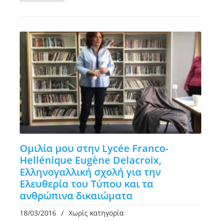
Ομιλία μου στην Lycée Franco-
Hellénique Eugène Delacroix,
Ελληνογαλλική σχολή για την
Ελευθερία του Τύπου και τα
ανθρώπινα δικαιώματα
18/03/2016
/
Χωρίς κατηγορία