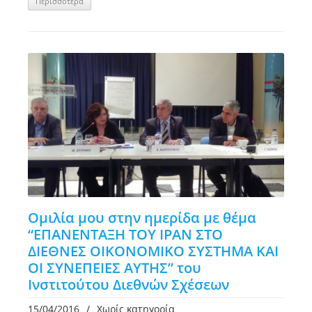
Περισσότερα
Ομιλία μου στην ημερίδα με θέμα
“ΕΠΑΝΕΝΤΑΞΗ ΤΟΥ ΙΡΑΝ ΣΤΟ
ΔΙΕΘΝΕΣ ΟΙΚΟΝΟΜΙΚΟ ΣΥΣΤΗΜΑ ΚΑΙ
ΟΙ ΣΥΝΕΠΕΙΕΣ ΑΥΤΗΣ” του
Ινστιτούτου Διεθνών Σχέσεων
15/04/2016
/
Χωρίς κατηγορία