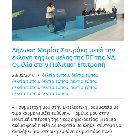
Δήλωση Μαρίας Σπυράκη μετά την
εκλογή της ως μέλος της ΠΓ της ΝΔ.
Ομιλία στην Πολιτική Επιτροπή
28/05/2016
/
δελτία τύπου
,
δελτία τύπου
,
δελτία τύπου
,
δελτία τύπου
,
δελτία τύπου
,
δελτία τύπου
,
δελτία τύπου
,
δελτία τύπου
,
δελτία τύπου
,
δελτία τύπου
«Η συμμετοχή μου στην Εκτελεστική Γραμματεία με
τιμά και με γεμίζει ευθύνη». Η ομιλία μου στην
Πολιτική Επιτροπή της Νέας Δημοκρατίας: «Για μια
ακόμα φορά η Νέα Δημοκρατία θα κληθεί σύντομα να
αναλάβει μια ιστορική ευθύνη σε μια πάρα πολύ