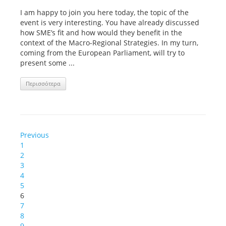
I am happy to join you here today, the topic of the
event is very interesting. You have already discussed
how SME’s fit and how would they benefit in the
context of the Macro-Regional Strategies. In my turn,
coming from the European Parliament, will try to
present some ...
Περισσότερα
Previous
1
2
3
4
5
6
7
8
9