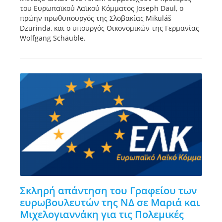
του Ευρωπαϊκού Λαϊκού Κόμματος Joseph Daul, ο
πρώην πρωθυπουργός της Σλοβακίας Mikuláš
Dzurinda, και ο υπουργός Οικονομικών της Γερμανίας
Wolfgang Schäuble.
Σκληρή απάντηση του Γραφείου των
ευρωβουλευτών της ΝΔ σε Μαριά και
Μιχελoγιαννάκη για τις Πολεμικές