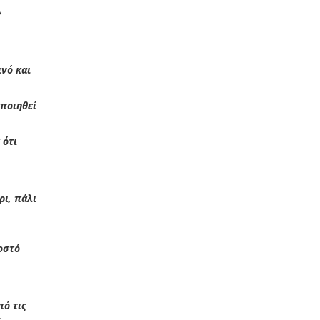
»
νό και
ποιηθεί
 ότι
ρι, πάλι
οστό
πό τις
.