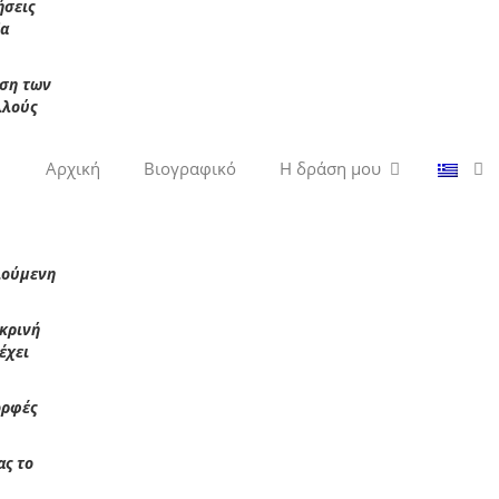
ήσεις
δα
άση των
λλούς
Αρχική
Βιογραφικό
Η δράση μου
ιούμενη
ικρινή
έχει
ορφές
ας το