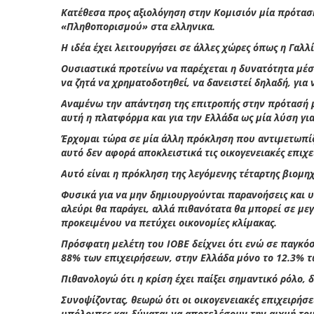
Κατέθεσα προς αξιολόγηση στην Κομισιόν μία πρότασ
«Πληθοπορισμού» στα ελληνικα.
Η ιδέα έχει λειτουργήσει σε άλλες χώρες όπως η Γαλλ
Ουσιαστικά προτείνω να παρέχεται η δυνατότητα μέσ
να ζητά να χρηματοδοτηθεί, να δανειστεί δηλαδή, για 
Αναμένω την απάντηση της επιτροπής στην πρότασή μ
αυτή η πλατφόρμα και για την Ελλάδα ως μία λύση γ
Έρχομαι τώρα σε μία άλλη πρόκληση που αντιμετωπίζουν
αυτό δεν αφορά αποκλειστικά τις οικογενειακές επιχε
Αυτό είναι η πρόκληση της λεγόμενης τέταρτης βιομ
Φυσικά για να μην δημιουργούνται παρανοήσεις και 
αλεύρι θα παράγει, αλλά πιθανότατα θα μπορεί σε μ
προκειμένου να πετύχει οικονομίες κλίμακας.
Πρόσφατη μελέτη του ΙΟΒΕ δείχνει ότι ενώ σε παγκό
88% των επιχειρήσεων, στην Ελλάδα μόνο το 12.3% τω
Πιθανολογώ ότι η κρίση έχει παίξει σημαντικό ρόλο,
Συνοψίζοντας, θεωρώ ότι οι οικογενειακές επιχειρήσε
υπόλοιπες και δύναται να αποτελέσουν την αιχμή του