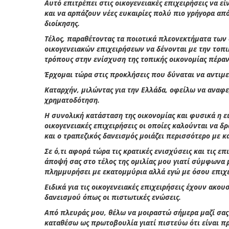
Αυτό επιτρέπει στις οικογενειακές επιχειρήσεις να ε
και να αρπάζουν νέες ευκαιρίες πολύ πιο γρήγορα απ
διοίκησης.
Τέλος, παραθέτοντας τα ποιοτικά πλεονεκτήματα των
οικογενειακών επιχειρήσεων να δένονται με την τοπ
τρόπους στην ενίσχυση της τοπικής οικονομίας πέρα
Έρχομαι τώρα στις προκλήσεις που δύναται να αντιμε
Καταρχήν, μιλώντας για την Ελλάδα, οφείλω να αναφε
χρηματοδότηση.
Η συνολική κατάσταση της οικονομίας και φυσικά η ε
οικογενειακές επιχειρήσεις οι οποίες καλούνται να 
και ο τραπεζικός δανεισμός μοιάζει περισσότερο με κ
Σε ό,τι αφορά τώρα τις κρατικές ενισχύσεις και τις 
άποψή σας στο τέλος της ομιλίας μου γιατί σύμφωνα μ
πλημμυρήσει με εκατομμύρια αλλά εγώ με όσου επιχε
Ειδικά για τις οικογενειακές επιχειρήσεις έχουν ακο
δανεισμού όπως οι πιστωτικές ενώσεις.
Από πλευράς μου, θέλω να μοιραστώ σήμερα μαζί σας κ
καταθέσω ως πρωτοβουλία γιατί πιστεύω ότι είναι π