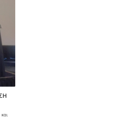
ΣΗ
 και