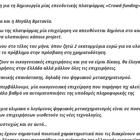
η για τη δημιουργία μίας επενδυτικής πλατφόρμας «Crowd-funding
ία και η Μεγάλη Βρετανία.
ω της πλατφόρμας μία επιχείρηση να απευθύνεται δημόσια στο κοι
να υλοποιήσει κάποιο project.
ου στο τέλος του μήνα, όπου ζητώ 2 εκατομμύρια ευρώ για να υλο
ια το πρόβλημα στην πρόσβαση στη χρηματοδότηση.
 οι οικογενειακές επιχειρήσεις και για να είμαι δίκαιη, θα έλεγα
ιρήσεις στην Ελλάδα αλλά μάλλον όλες τις επιχειρήσεις.
ηχανικής επανάστασης, δηλαδή του ψηφιακού μετασχηματισμού.
υπερβάλλουμε, μία οικογενειακή επιχείρηση που παρήγαγε πχ αλεύ
εγάλο βαθμό να αυτοματοποιήσει της υποδομές πληροφορικής της
σμια κλιμακα ο λεγόμενος ψηφιακός μετασχηματισμός είναι σε ποσ
ν επιχειρήσεων υιοθετούν τις νέες τεχνολογίες.
 δυστυχώς και σε αυτό…
ις έχουν σημαντικά ποιοτικά χαρακτηριστικά που τις διακρίνουν α
 δόρατος στην προσπάθεια για ανάκαμψη της ελληνικής οικονομίας