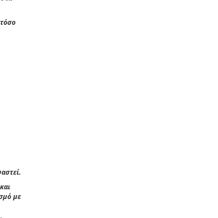
 τόσο
υαστεί.
και
σμό με