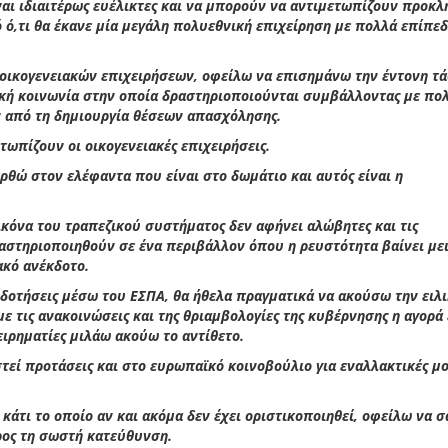
ίναι ιδιαιτέρως ευέλικτες και να μπορούν να αντιμετωπίζουν προκλ
ό ό,τι θα έκανε μία μεγάλη πολυεθνική επιχείρηση με πολλά επίπε
 οικογενειακών επιχειρήσεων, οφείλω να επισημάνω την έντονη τ
ική κοινωνία στην οποία δραστηριοποιούνται συμβάλλοντας με πο
ν από τη δημιουργία θέσεων απασχόλησης.
τωπίζουν οι οικογενειακές επιχειρήσεις.
ρθώ στον ελέφαντα που είναι στο δωμάτιο και αυτός είναι η
ικόνα του τραπεζικού συστήματος δεν αφήνει αλώβητες και τις
δραστηριοποιηθούν σε ένα περιβάλλον όπου η ρευστότητα βαίνει με
ακό ανέκδοτο.
επιδοτήσεις μέσω του ΕΣΠΑ, θα ήθελα πραγματικά να ακούσω την ειλ
ε τις ανακοινώσεις και της θριαμβολογίες της κυβέρνησης η αγορά 
ιρηματίες μιλάω ακούω το αντίθετο.
υστεί προτάσεις και στο ευρωπαϊκό κοινοβούλιο για εναλλακτικές μ
άτι το οποίο αν και ακόμα δεν έχει οριστικοποιηθεί, οφείλω να σ
ρος τη σωστή κατεύθυνση.