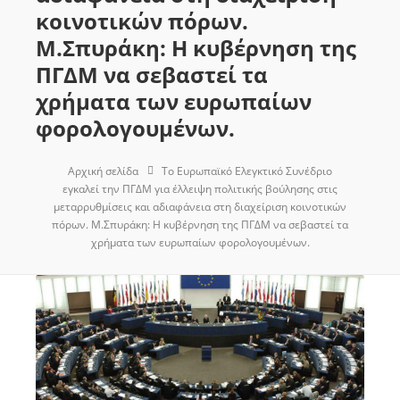
κοινοτικών πόρων.
Μ.Σπυράκη: Η κυβέρνηση της
ΠΓΔΜ να σεβαστεί τα
χρήματα των ευρωπαίων
φορολογουμένων.
Αρχική σελίδα
Το Ευρωπαϊκό Ελεγκτικό Συνέδριο
εγκαλεί την ΠΓΔΜ για έλλειψη πολιτικής βούλησης στις
μεταρρυθμίσεις και αδιαφάνεια στη διαχείριση κοινοτικών
πόρων. Μ.Σπυράκη: Η κυβέρνηση της ΠΓΔΜ να σεβαστεί τα
χρήματα των ευρωπαίων φορολογουμένων.