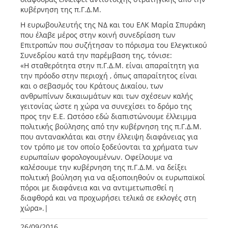
κυβέρνηση της π.Γ.Δ.Μ.
Η ευρωβουλευτής της ΝΔ και του ΕΛΚ Μαρία Σπυράκη
που έλαβε μέρος στην κοινή συνεδρίαση των
Επιτροπών που συζήτησαν το πόρισμα του Ελεγκτικού
Συνεδρίου κατά την παρέμβαση της, τόνισε:
«Η σταθερότητα στην π.Γ.Δ.Μ. είναι απαραίτητη για
την πρόοδο στην περιοχή , όπως απαραίτητος είναι
και ο σεβασμός του Κράτους Δικαίου, των
ανθρωπίνων δικαιωμάτων και των σχέσεων καλής
γειτονίας ώστε η χώρα να συνεχίσει το δρόμο της
προς την Ε.Ε. Ωστόσο εδώ διαπιστώνουμε έλλειμμα
πολιτικής βούλησης από την κυβέρνηση της π.Γ.Δ.Μ.
που αντανακλάται και στην έλλειψη διαφάνειας για
τον τρόπο με τον οποίο ξοδεύονται τα χρήματα των
ευρωπαίων φορολογουμένων. Οφείλουμε να
καλέσουμε την κυβέρνηση της π.Γ.Δ.Μ. να δείξει
πολιτική βούληση για να αξιοποιηθούν οι ευρωπαϊκοί
πόροι με διαφάνεια και να αντιμετωπισθεί η
διαφθορά και να προχωρήσει τελικά σε εκλογές στη
χώρα».|
26/09/2016