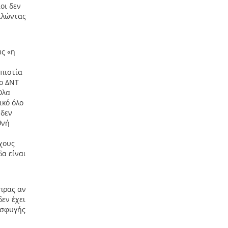
οι δεν
ιλώντας
ως «η
οπιστία
το ΔΝΤ
Όλα
ικό όλο
 δεν
θνή
χους
δα είναι
πρας αν
δεν έχει
οσφυγής