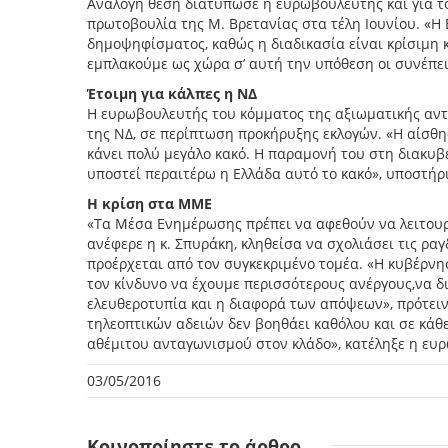
Ανάλογη θέση διατύπωσε η ευρωβουλευτής και για τ
πρωτοβουλία της Μ. Βρετανίας στα τέλη Ιουνίου. «Η 
δημοψηφίσματος, καθώς η διαδικασία είναι κρίσιμη κ
εμπλακούμε ως χώρα σ’ αυτή την υπόθεση οι συνέπειε
Έτοιμη για κάλπες η ΝΔ
Η ευρωβουλευτής του κόμματος της αξιωματικής αντ
της ΝΔ, σε περίπτωση προκήρυξης εκλογών. «Η αίσθησ
κάνει πολύ μεγάλο κακό. Η παραμονή του στη διακυβ
υποστεί περαιτέρω η Ελλάδα αυτό το κακό», υποστήρι
Η κρίση στα ΜΜΕ
«Τα Μέσα Ενημέρωσης πρέπει να αφεθούν να λειτουρ
ανέφερε η κ. Σπυράκη, κληθείσα να σχολιάσει τις ραγ
προέρχεται από τον συγκεκριμένο τομέα. «Η κυβέρνη
τον κίνδυνο να έχουμε περισσότερους ανέργους,να δι
ελευθεροτυπία και η διαφορά των απόψεων», πρότειν
τηλεοπτικών αδειών δεν βοηθάει καθόλου και σε κάθ
αθέμιτου ανταγωνισμού στον κλάδο», κατέληξε η ευ
03/05/2016
Κοινοποίηστε
το άρθρο