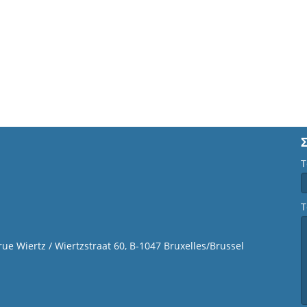
Τ
Τ
 rue Wiertz / Wiertzstraat 60, B-1047 Bruxelles/Brussel