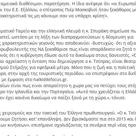
αμειακά διαθέσιμα», παρατήρησε. Η ίδια ανέφερε ότι «οι Ευρωπαί
 την Ε.Ε. Εξάλλου, ο επίτροπος Πιέρ Μοσκοβισί ήταν ξεκάθαρος μ
ρακτηριστικά ‘ας μη κάνουμε σαν να υπάρχει κρίση’».
σματικό Ταμείο και την ελληνική πλευρά η κ. Σπυράκη σημείωσε π
ραστεί, ωστόσο με τη λήξη των διαπραγματεύσεων η δέσμευση για
 χαρακτηριστικών γεγονός που αποδεικνύει -δυστυχώς- ότι η αξι
ευρωβουλευτής της ΝΔ ξεκαθάρισε πως είναι απαράδεκτο να ζητά 
νός ότι η κυβέρνηση έδωσε αυτό το δικαίωμα στους δανειστές. «
ναι αχρείαστη η ένταση που δημιούργησε ο κ. Τσίπρας, είναι θεατρ
μού Στήριξης για εφεδρικά μέτρα. Μόνο που η ζωή και η πολιτική
ώρα, στην αρχή της τουριστικής περιόδου, να επιστρέφουν στο διε
με έμφαση στο halkidikifocus.gr.
ίων είναι πως ειναι απαραίτητο η χωρα μας να πετύχει τους στό
ο την Ιρλανδία και την Πορτογαλια. «Αυτό που χρειάζεται η Ελλά
ν έχει κανένα δικαίωμα να παίζει ξανά με τη χώρα.», τόνισε.
 χειρισμούς και την τακτική του Έλληνα πρωθυπουργού. «Ο κ. Τσί
χουμε ζητήσει κατ’ επανάληψη. Δεν βρισκόμαστε πια στο 2015 και 
ιων κινήσεων», επισήμανε σχολιάζοντας τα σενάρια περί νέας πρ