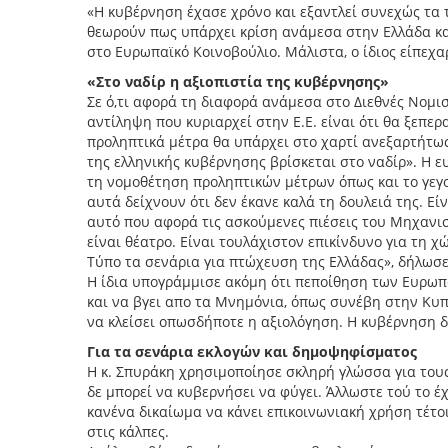
«Η κυβέρνηση έχασε χρόνο και εξαντλεί συνεχώς τα τ
θεωρούν πως υπάρχει κρίση ανάμεσα στην Ελλάδα και
στο Ευρωπαϊκό Κοινοβούλιο. Μάλιστα, ο ίδιος είπεχα
«Στο ναδίρ η αξιοπιστία της κυβέρνησης»
Σε ό,τι αφορά τη διαφορά ανάμεσα στο Διεθνές Νομι
αντίληψη που κυριαρχεί στην Ε.Ε. είναι ότι θα ξεπε
προληπτικά μέτρα θα υπάρχει στο χαρτί ανεξαρτήτως
της ελληνικής κυβέρνησης βρίσκεται στο ναδίρ». Η 
τη νομοθέτηση προληπτικών μέτρων όπως και το γεγο
αυτά δείχνουν ότι δεν έκανε καλά τη δουλειά της. Εί
αυτό που αφορά τις ασκούμενες πιέσεις του Μηχανισ
είναι θέατρο. Είναι τουλάχιστον επικίνδυνο για τη χ
Τύπο τα σενάρια για πτώχευση της Ελλάδας», δήλωσε 
Η ίδια υπογράμμισε ακόμη ότι πεποίθηση των Ευρωπα
και να βγει απο τα Μνημόνια, όπως συνέβη στην Κυπρ
να κλείσει οπωσδήποτε η αξιολόγηση. Η κυβέρνηση δε
Για τα σενάρια εκλογών και δημοψηφίσματος
Η κ. Σπυράκη χρησιμοποίησε σκληρή γλώσσα για τους
δε μπορεί να κυβερνήσει να φύγει. Άλλωστε τού το έ
κανένα δικαίωμα να κάνει επικοινωνιακή χρήση τέτο
στις κάλπες.