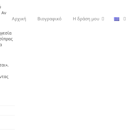
ύ
. Αν
Αρχική
Βιογραφικό
Η δράση μου
ηγεσία
Τσίπρας
α
αι»,
οντας