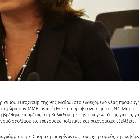
ρίσιμου Eurogroup της 9ης Μαΐου, στο ενδεχόμενο νέας προσφυγή
ι στο χώρο των ΜΜΕ, αναφέρθηκε η ευρωβουλευτής της ΝΔ, Μαρία
η βρέθηκε και φέτος στη Χαλκιδική με την οικογένειά της για τις γι
ομό σχολίασε τις τρέχουσες πολιτικές και οικονομικές εξελίξεις.
ογράμμισε η κ. Σπυράκη επικρίνοντας τους χειρισμούς της κυβέρ