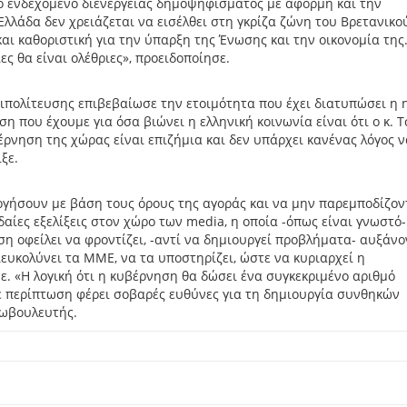
ο ενδεχόμενο διενέργειας δημοψηφίσματος με αφορμή και την
Ελλάδα δεν χρειάζεται να εισέλθει στη γκρίζα ζώνη του Βρετανικο
αι καθοριστική για την ύπαρξη της Ένωσης και την οικονομία της
ς θα είναι ολέθριες», προειδοποίησε.
ιπολίτευσης επιβεβαίωσε την ετοιμότητα που έχει διατυπώσει η 
η που έχουμε για όσα βιώνει η ελληνική κοινωνία είναι ότι ο κ. 
έρνηση της χώρας είναι επιζήμια και δεν υπάρχει κανένας λόγος ν
ξε.
γήσουν με βάση τους όρους της αγοράς και να μην παρεμποδίζοντ
δαίες εξελίξεις στον χώρο των media, η οποία -όπως είναι γνωστό-
ση οφείλει να φροντίζει, -αντί να δημιουργεί προβλήματα- αυξάν
ευκολύνει τα ΜΜΕ, να τα υποστηρίζει, ώστε να κυριαρχεί η
ε. «Η λογική ότι η κυβέρνηση θα δώσει ένα συγκεκριμένο αριθμό
ε περίπτωση φέρει σοβαρές ευθύνες για τη δημιουργία συνθηκών
ρωβουλευτής.