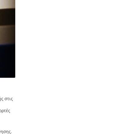
ς στις
ορτές
νησης.