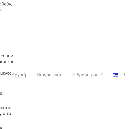
ηθούν,
πω
 να μην
ίοι και
ωμένες
Αρχική
Βιογραφικό
Η δράση μου
ε
πόστο.
για το
υς