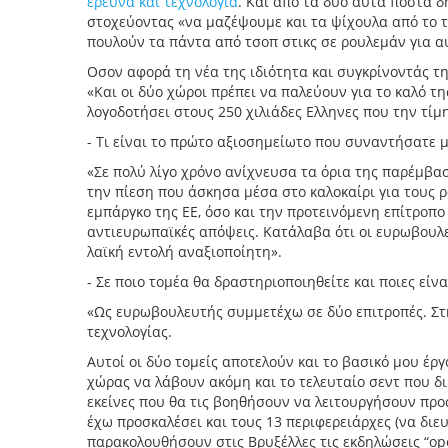
έρευνα και τεχνολογία
. Και από τα δύο αυτά πόστα δ
στοχεύοντας «να μαζέψουμε και τα ψίχουλα από το τ
πουλούν τα πάντα από τσοπ στικς σε ρουλεμάν για α
Οσον αφορά τη νέα της ιδιότητα και συγκρίνοντάς τ
«Και οι δύο χώροι πρέπει να παλεύουν για το καλό τ
λογοδοτήσει στους 250 χιλιάδες Ελληνες που την τίμ
- Τι είναι το πρώτο αξιοσημείωτο που συναντήσατε 
«Σε πολύ λίγο χρόνο ανίχνευσα τα όρια της παρέμ
την πίεση που άσκησα μέσα στο καλοκαίρι για τους
εμπάργκο της ΕΕ, όσο και την προτεινόμενη επίτροπο 
αντιευρωπαϊκές απόψεις. Κατάλαβα ότι οι ευρωβουλ
λαϊκή εντολή αναξιοποίητη».
- Σε ποιο τομέα θα δραστηριοποιηθείτε και ποιες είνα
«Ως ευρωβουλευτής συμμετέχω σε δύο επιτροπές. Στη
τεχνολογίας.
Αυτοί οι δύο τομείς αποτελούν και το βασικό μου έρ
χώρας να λάβουν ακόμη και το τελευταίο σεντ που δ
εκείνες που θα τις βοηθήσουν να λειτουργήσουν προ
έχω προσκαλέσει και τους 13 περιφερειάρχες (να διευ
παρακολουθήσουν στις Βρυξέλλες τις εκδηλώσεις “o