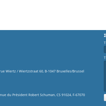
Τ
Τ
 rue Wiertz / Wiertzstraat 60, B-1047 Bruxelles/Brussel
venue du Président Robert Schuman, CS 91024, F-67070