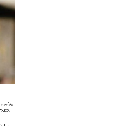
 κανάλι
πλέον
νία -