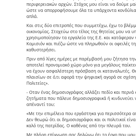
περιφερειακών αρχών. Στόχος μου είναι να δούμε μαζ
ώστε να απορροφήσουμε όλα τα υπάρχοντα κονδύλια.
απλά.
Και στις δύο επιτροπές που συμμετέχω, έχω το βλέμ
οικονομίας. Στοχεύω στο τέλος της θητείας μου να υ
χρησιμοποίησαν τα εργαλεία της Ε.Ε. και κατάφεραν
Κομισιόν και πιέζω ώστε να πληρωθούν οι οφειλές της
καθυστερήσει.
Πριν από λίγες ημέρες με παρέμβασή μου ζήτησα την
αποτελεί προνομιακό χώρο μόνο για μεγάλους παίκτες
να έχουν ασφαλέστερη πρόσβαση οι καταναλωτές. Θ
πλαισίων σε ό,τι αφορά την ψηφιακή αγορά σε σχέσ
Πολιτείες».
- Οταν ένας δημοσιογράφος αλλάζει πεδίο και περνά 
ζητήματα που πάλευε δημοσιογραφικά ή κινδυνεύει ν
απέναντί του;
«Με την επιμέλεια που εργάστηκα για περισσότερα απ
Δεν θεωρώ ότι οι δημοσιογράφοι και οι πολιτικοί είν
καλό της πατρίδας. Ο καθένας από την πλευρά του.
Με πλήρη επίγνωση σας δηλώνω ότι το έργο που μου