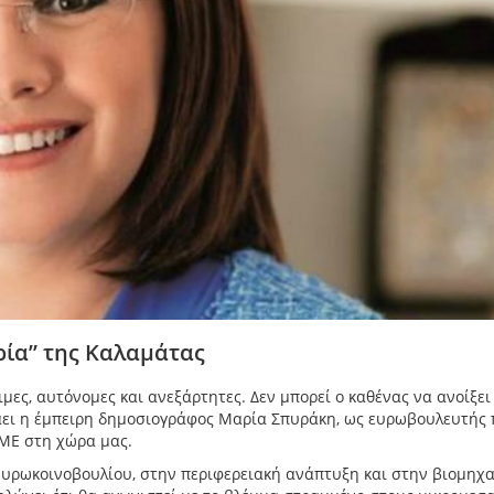
ρία” της Καλαμάτας
μες, αυτόνομες και ανεξάρτητες. Δεν μπορεί ο καθένας να ανοίξει
άει η έμπειρη δημοσιογράφος Μαρία Σπυράκη, ως ευρωβουλευτής 
ΜΜΕ στη χώρα μας.
Ευρωκοινοβουλίου, στην περιφερειακή ανάπτυξη και στην βιομηχα