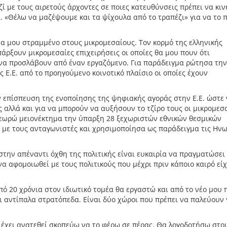
ί με τους αιρετούς άρχοντες σε ποιες κατευθύνσεις πρέπει να κιν
 «Θέλω να μαζέψουμε και τα ψίχουλα από το τραπέζι» για να το 
μα μου στραμμένο στους μικρομεσαίους. Τον κορμό της ελληνικής
πάρξουν μικρομεσαίες επιχειρήσεις οι οποίες θα μου πουν ότι
 να προσλάβουν από έναν εργαζόμενο. Για παράδειγμα ρώτησα την
 Ε.Ε. από το προηγούμενο κοινοτικό πλαίσιο οι οποίες έχουν
 επίσπευση της ενοποίησης της ψηφιακής αγοράς στην Ε.Ε. ώστε
 αλλά και για να μπορούν να αυξήσουν το τζίρο τους οι μικρομεσα
εωρώ μειονέκτημα την ύπαρξη 28 ξεχωριστών εθνικών θεσμικών
η με τους ανταγωνιστές και χρησιμοποίησα ως παράδειγμα τις Ην
στην απέναντι όχθη της πολιτικής είναι ευκαιρία να πραγματώσει
α αφομοιωθεί με τους πολιτικούς που μέχρι πριν κάποιο καιρό είχ
ό 20 χρόνια στον ιδιωτικό τομέα θα εργαστώ και από το νέο μου 
αι αντίπαλα στρατόπεδα. Είναι δύο χώροι που πρέπει να παλεύουν 
 έχει ανατεθεί σκοπεύω να το φέρω σε πέρας. Θα λογοδοτήσω στο