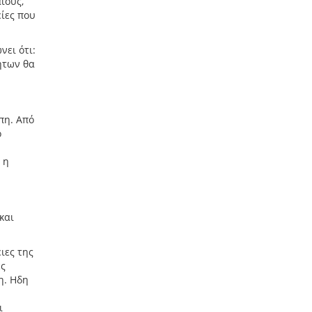
ίους,
ίες που
ει ότι:
ήτων θα
πη. Από
ο
 η
και
ιες της
ές
η. Ηδη
ι