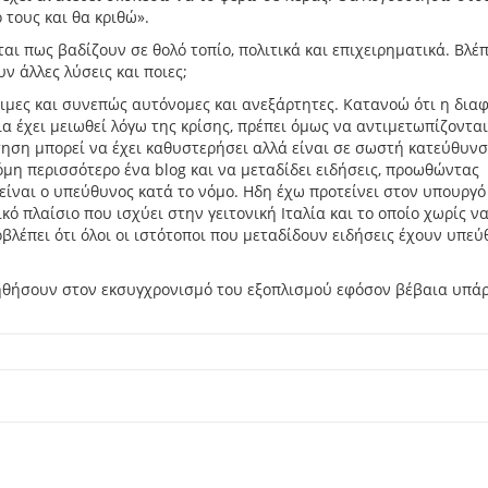
τους και θα κριθώ».
ται πως βαδίζουν σε θολό τοπίο, πολιτικά και επιχειρηματικά. Βλέπ
 άλλες λύσεις και ποιες;
σιμες και συνεπώς αυτόνομες και ανεξάρτητες. Κατανοώ ότι η δια
ια έχει μειωθεί λόγω της κρίσης, πρέπει όμως να αντιμετωπίζοντα
ότηση μπορεί να έχει καθυστερήσει αλλά είναι σε σωστή κατεύθυνσ
όμη περισσότερο ένα blog και να μεταδίδει ειδήσεις, προωθώντας
 είναι ο υπεύθυνος κατά το νόμο. Ηδη έχω προτείνει στον υπουργό
ό πλαίσιο που ισχύει στην γειτονική Ιταλία και το οποίο χωρίς ν
οβλέπει ότι όλοι οι ιστότοποι που μεταδίδουν ειδήσεις έχουν υπε
οηθήσουν στον εκσυγχρονισμό του εξοπλισμού εφόσον βέβαια υπά