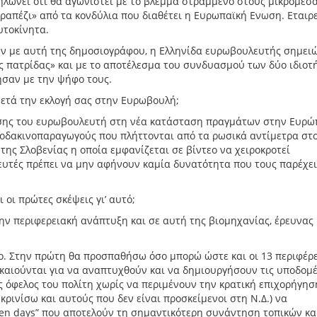
ηλώνει ότι θα αγωνιστεί με το βλέμμα στραμμένο στους μικρομεσα
ραπέζι» από τα κονδύλια που διαθέτει η Ευρωπαϊκή Ενωση. Εταιρε
υτοκίνητα.
ην με αυτή της δημοσιογράφου, η Ελληνίδα ευρωβουλευτής σημειών
ης πατρίδας» και με το αποτέλεσμα του συνδυασμού των δύο ιδιοτ
ησαν με την ψήφο τους.
μετά την εκλογή σας στην Ευρωβουλή;
βασης του ευρωβουλευτή στη νέα κατάσταση πραγμάτων στην Ευρώ
 ροδακινοπαραγωγούς που πλήττονται από τα ρωσικά αντίμετρα στ
της Σλοβενίας η οποία εμφανίζεται σε βίντεο να χειροκροτεί
ευτές πρέπει να μην αφήνουν καμία δυνατότητα που τους παρέχει
ι οι πρώτες σκέψεις γι’ αυτό;
ν περιφερειακή ανάπτυξη και σε αυτή της βιομηχανίας, έρευνας 
γο. Στην πρώτη θα προσπαθήσω όσο μπορώ ώστε και οι 13 περιφέρε
ικαιούνται για να αναπτυχθούν και να δημιουργήσουν τις υποδομ
ς όφελος του πολίτη χωρίς να περιμένουν την κρατική επιχορήγησ
κρινίσω και αυτούς που δεν είναι προσκείμενοι στη Ν.Δ.) να
pen days” που αποτελούν τη σημαντικότερη συνάντηση τοπικών κα