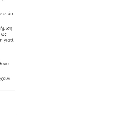
ετε ότι
φήμιση
ι ως
η γιατί
α
ύθυνο
ρχουν