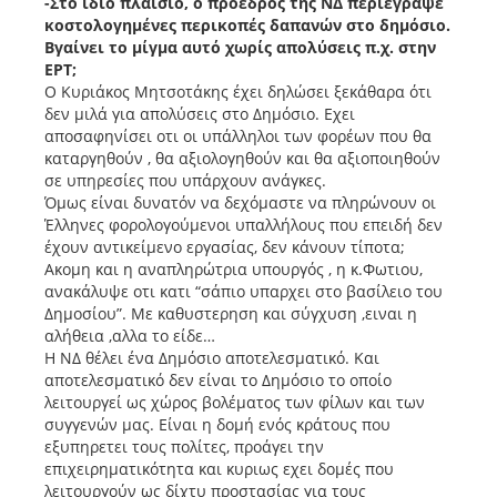
-Στο ίδιο πλαίσιο, ο πρόεδρος της ΝΔ περιέγραψε
κοστολογημένες περικοπές δαπανών στο δημόσιο.
Βγαίνει το μίγμα αυτό χωρίς απολύσεις π.χ. στην
ΕΡΤ;
Ο Κυριάκος Μητσοτάκης έχει δηλώσει ξεκάθαρα ότι
δεν μιλά για απολύσεις στο Δημόσιο. Εχει
αποσαφηνίσει οτι οι υπάλληλοι των φορέων που θα
καταργηθούν , θα αξιολογηθούν και θα αξιοποιηθούν
σε υπηρεσίες που υπάρχουν ανάγκες.
Όμως είναι δυνατόν να δεχόμαστε να πληρώνουν οι
Έλληνες φορολογούμενοι υπαλλήλους που επειδή δεν
έχουν αντικείμενο εργασίας, δεν κάνουν τίποτα;
Ακομη και η αναπληρώτρια υπουργός , η κ.Φωτιου,
ανακάλυψε οτι κατι “σάπιο υπαρχει στο βασίλειο του
Δημοσίου”. Με καθυστερηση και σύγχυση ,ειναι η
αλήθεια ,αλλα το είδε…
Η ΝΔ θέλει ένα Δημόσιο αποτελεσματικό. Και
αποτελεσματικό δεν είναι το Δημόσιο το οποίο
λειτουργεί ως χώρος βολέματος των φίλων και των
συγγενών μας. Είναι η δομή ενός κράτους που
εξυπηρετει τους πολίτες, προάγει την
επιχειρηματικότητα και κυριως εχει δομές που
λειτουργούν ως δίχτυ προστασίας για τους