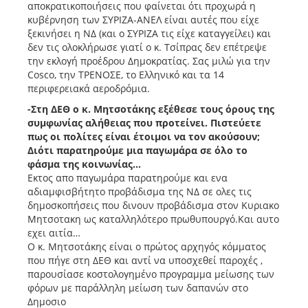
αποκρατικοποιήσεις που φαίνεται ότι προχωρά η
κυβέρνηση των ΣΥΡΙΖΑ-ΑΝΕΛ είναι αυτές που είχε
ξεκινήσει η ΝΔ (και ο ΣΥΡΙΖΑ τις είχε καταγγείλει) και
δεν τις ολοκλήρωσε γιατί ο κ. Τσίπρας δεν επέτρεψε
την εκλογή προέδρου Δημοκρατίας. Σας μιλώ για την
Cosco, την ΤΡΕΝΟΣΕ, το Ελληνικό και τα 14
περιφερειακά αεροδρόμια.
-Στη ΔΕΘ ο κ. Μητσοτάκης εξέθεσε τους όρους της
συμφωνίας αλήθειας που προτείνει. Πιστεύετε
πως οι πολίτες είναι έτοιμοι να τον ακούσουν;
Διότι παρατηρούμε μια παγωμάρα σε όλο το
φάσμα της κοινωνίας…
Εκτος απο παγωμάρα παρατηρούμε και ενα
αδιαμφισβήτητο προβάδισμα της ΝΔ σε ολες τις
δημοσκοπήσεις που δινουν προβάδισμα στον Κυριακο
Μητσοτακη ως καταλληλότερο πρωθυπουργό.Και αυτο
εχει αιτία…
Ο κ. Μητσοτάκης είναι ο πρώτος αρχηγός κόμματος
που πήγε στη ΔΕΘ και αντί να υποσχεθεί παροχές ,
παρουσίασε κοστολογημένο προγραμμα μείωσης των
φόρων με παράλληλη μείωση των δαπανών στο
Δημοσιο