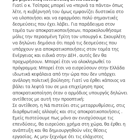
Γιατί ο κ. Τσίπρας μπορεί να «περνά τα πάντα» όπως
λέτε, η κυβέρνησή του όμως εμφανίζει δυστοκία στο
να υλοποιήσει και να εφαρμόσει πολύ σημαντικές
δεσμεύσεις που έχει λάβει. Για παράδειγμα στον
τομέα των αποκρατικοποιήσεων, παρακολουθήσαμε
μόλις την περασμένη Τρίτη τον υπουργό κ. Σκουρλέτη
να δηλώνει δημόσια ότι παρά τις δεσμεύσεις που
υπάρχουν για αποκρατικοποιήσεις στον τομέα της
Ενέργειας και ειδικά στην ΔΕΗ , αυτές δεν θα
προχωρήσουν. Μπορεί έτσι να ολοκληρωθεί το
πρόγραμμα; Μπορεί έτσι να εισρεύσουν στην Ελλάδα
ιδιωτικά κεφάλαια από την ώρα που δεν υπάρχει
ανάλογη πολιτική βούληση; Γιατί να έρθει κάποιος να
βάλει τα λεφτά του σε μια επιχείρηση προς
αποκρατικοποίηση όταν ο αρμόδιος υπουργός δηλώνει
αντίθετος με αυτή την προοπτική;
Σε αντίθεση, η ΝΔ πιστεύει στις μεταρρυθμίσεις, στις
διαρθρωτικές αλλαγές και στις αποκρατικοποιήσεις .
Εμείς πιστεύουμε πως μόνο αν ενισχύσουμε τις
επενδύσεις, θα εισρεύσει χρήμα στη χώρα, θα έρθει η
ανάπτυξη και θα δημιουργηθούν νέες θέσεις
εργασίας. Ας μην ξεχνάμε ότι τις ελάχιστες