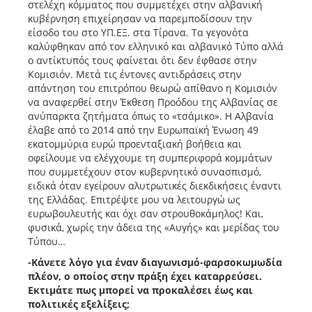
στελέχη κόμματος που συμμετέχει στην αλβανική
κυβέρνηση επιχείρησαν να παρεμποδίσουν την
είσοδο του στο ΥΠ.ΕΞ. στα Τίρανα. Τα γεγονότα
καλύφθηκαν από τον ελληνικό και αλβανικό Τύπο αλλά
ο αντίκτυπός τους φαίνεται ότι δεν έφθασε στην
Κομισιόν. Μετά τις έντονες αντιδράσεις στην
απάντηση του επιτρόπου θεωρώ απίθανο η Κομισιόν
να αναφερθεί στην Έκθεση Προόδου της Αλβανίας σε
ανύπαρκτα ζητήματα όπως το «τσάμικο». Η Αλβανία
έλαβε από το 2014 από την Ευρωπαϊκή Ένωση 49
εκατομμύρια ευρώ προενταξιακή βοήθεια και
οφείλουμε να ελέγχουμε τη συμπεριφορά κομμάτων
που συμμετέχουν στον κυβερνητικό συνασπισμό,
ειδικά όταν εγείρουν αλυτρωτικές διεκδικήσεις έναντι
της Ελλάδας. Επιτρέψτε μου να λειτουργώ ως
ευρωβουλευτής και όχι σαν στρουθοκάμηλος! Και,
φυσικά, χωρίς την άδεια της «Αυγής» και μερίδας του
Τύπου…
-Κάνετε λόγο για έναν διαγωνισμό-φαρσοκωμωδία
πλέον, ο οποίος στην πράξη έχει καταρρεύσει.
Εκτιμάτε πως μπορεί να προκαλέσει έως και
πολιτικές εξελίξεις;