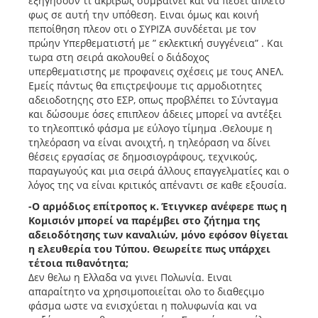
εξηγήσουν τι ακριβώς συμβαίνει και να πέσει άπλετο
φως σε αυτή την υπόθεση. Ειναι όμως και κοινή
πεποίθηση πλεον οτι ο ΣΥΡΙΖΑ συνδέεται με τον
πρώην Υπερθεματιστή με ” εκλεκτική συγγένεια” . Και
τωρα στη σειρά ακολουθεί ο διάδοχος
υπερθεματιστης με προφανεις σχέσεις με τους ΑΝΕΛ.
Εμείς πάντως θα επιςτρεψουμε τις αρμοδιοτητες
αδειοδοτηςης στο ΕΣΡ, οπως προβλέπει το Σύνταγμα
και δώσουμε όσες επιπλεον άδειες μπορεί να αντέξει
το τηλεοπτικό φάσμα με εύλογο τίμημα .Θελουμε η
τηλεόραση να είναι ανοιχτή, η τηλεόραση να δίνει
θέσεις εργασίας σε δημοσιογράφους, τεχνικούς,
παραγωγούς και μια σειρά άλλους επαγγελματίες και ο
λόγος της να είναι κριτικός απέναντι σε καθε εξουσία.
-Ο αρμόδιος επίτροπος κ. Έτιγνκερ ανέφερε πως η
Κομισιόν μπορεί να παρέμβει στο ζήτημα της
αδειοδότησης των καναλιών, μόνο εφόσον θίγεται
η ελευθερία του Τύπου. Θεωρείτε πως υπάρχει
τέτοια πιθανότητα;
Δεν θελω η Ελλαδα να γινει Πολωνία. Ειναι
απαραίτητο να χρησιμοποιείται ολο το διαθεςιμο
φάσμα ωστε να ενισχύεται η πολυφωνία και να