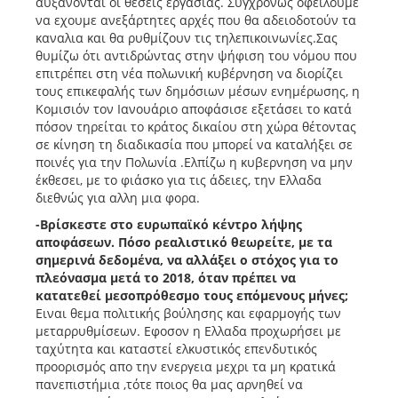
αυξάνονται οι θεσεις εργασίας. Συγχρόνως οφείλουμε
να εχουμε ανεξάρτητες αρχές που θα αδειοδοτούν τα
καναλια και θα ρυθμίζουν τις τηλεπικοινωνίες.Σας
θυμίζω ότι αντιδρώντας στην ψήφιση του νόμου που
επιτρέπει στη νέα πολωνική κυβέρνηση να διορίζει
τους επικεφαλής των δημόσιων μέσων ενημέρωσης, η
Κομισιόν τον Ιανουάριο αποφάσισε εξετάσει το κατά
πόσον τηρείται το κράτος δικαίου στη χώρα θέτοντας
σε κίνηση τη διαδικασία που μπορεί να καταλήξει σε
ποινές για την Πολωνία .Ελπίζω η κυβερνηση να μην
έκθεσει, με το φιάσκο για τις άδειες, την Ελλαδα
διεθνώς για αλλη μια φορα.
-Βρίσκεστε στο ευρωπαϊκό κέντρο λήψης
αποφάσεων. Πόσο ρεαλιστικό θεωρείτε, με τα
σημερινά δεδομένα, να αλλάξει ο στόχος για το
πλεόνασμα μετά το 2018, όταν πρέπει να
κατατεθεί μεσοπρόθεσμο τους επόμενους μήνες;
Ειναι θεμα πολιτικής βούλησης και εφαρμογής των
μεταρρυθμίσεων. Εφοσον η Ελλαδα προχωρήσει με
ταχύτητα και καταστεί ελκυστικός επενδυτικός
προορισμός απο την ενεργεια μεχρι τα μη κρατικά
πανεπιστήμια ,τότε ποιος θα μας αρνηθεί να