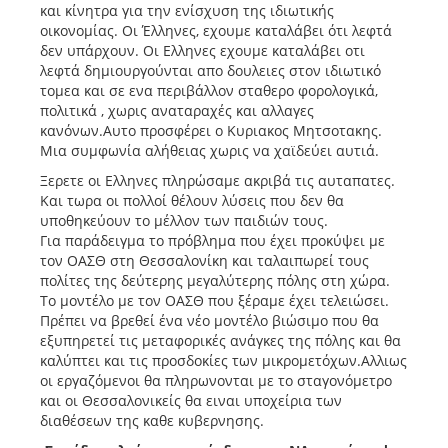
και κίνητρα για την ενίσχυση της ιδιωτικής
οικονομίας. Οι Έλληνες, εχουμε καταλάβει ότι λεφτά
δεν υπάρχουν. Οι Ελληνες εχουμε καταλάβει οτι
λεφτά δημιουργούνται απο δουλειες στον ιδιωτικό
τομεα και σε ενα περιβάλλον σταθερο φορολογικά,
πολιτικά , χωρις αναταραχές και αλλαγες
κανόνων.Αυτο προσφέρει ο Κυριακος Μητσοτακης.
Μια συμφωνία αλήθειας χωρις να χαϊδεύει αυτιά.
Ξερετε οι Ελληνες πληρώσαμε ακριβά τις αυταπατες.
Και τωρα οι πολλοί θέλουν λύσεις που δεν θα
υποθηκεύουν το μέλλον των παιδιών τους.
Για παράδειγμα το πρόβλημα που έχει προκύψει με
τον ΟΑΣΘ στη Θεσσαλονίκη και ταλαιπωρεί τους
πολίτες της δεύτερης μεγαλύτερης πόλης στη χώρα.
Το μοντέλο με τον ΟΑΣΘ που ξέραμε έχει τελειώσει.
Πρέπει να βρεθεί ένα νέο μοντέλο βιώσιμο που θα
εξυπηρετεί τις μεταφορικές ανάγκες της πόλης και θα
καλύπτει και τις προσδοκίες των μικρομετόχων.Αλλιως
οι εργαζόμενοι θα πληρωνονται με το σταγονόμετρο
και οι Θεσσαλονικείς θα ειναι υποχείρια των
διαθέσεων της καθε κυβερνησης.