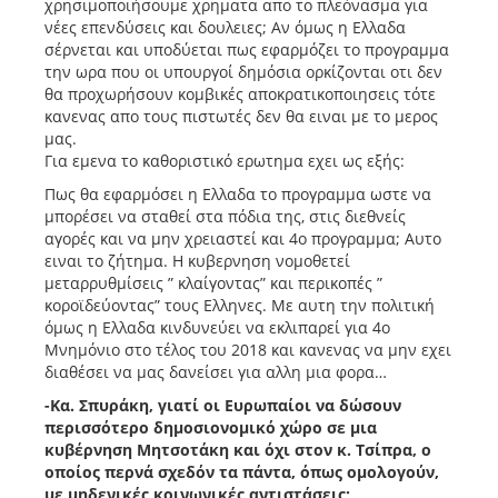
χρησιμοποιήσουμε χρηματα απο το πλεόνασμα για
νέες επενδύσεις και δουλειες; Αν όμως η Ελλαδα
σέρνεται και υποδύεται πως εφαρμόζει το προγραμμα
την ωρα που οι υπουργοί δημόσια ορκίζονται οτι δεν
θα προχωρήσουν κομβικές αποκρατικοποιησεις τότε
κανενας απο τους πιστωτές δεν θα ειναι με το μερος
μας.
Για εμενα το καθοριστικό ερωτημα εχει ως εξής:
Πως θα εφαρμόσει η Ελλαδα το προγραμμα ωστε να
μπορέσει να σταθεί στα πόδια της, στις διεθνείς
αγορές και να μην χρειαστεί και 4ο προγραμμα; Αυτο
ειναι το ζήτημα. Η κυβερνηση νομοθετεί
μεταρρυθμίσεις ” κλαίγοντας” και περικοπές ”
κοροϊδεύοντας” τους Ελληνες. Με αυτη την πολιτική
όμως η Ελλαδα κινδυνεύει να εκλιπαρεί για 4ο
Μνημόνιο στο τέλος του 2018 και κανενας να μην εχει
διαθέσει να μας δανείσει για αλλη μια φορα…
-Κα. Σπυράκη, γιατί οι Ευρωπαίοι να δώσουν
περισσότερο δημοσιονομικό χώρο σε μια
κυβέρνηση Μητσοτάκη και όχι στον κ. Τσίπρα, ο
οποίος περνά σχεδόν τα πάντα, όπως ομολογούν,
με μηδενικές κοινωνικές αντιστάσεις;