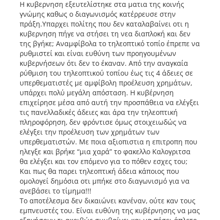
Η κυβερνηση εξευτελίστηκε στα ματια της κοινής
γνώμης καθως ο διαγωνισμός κατέρρευσε στην
πράξη.Υπαρχει πολίτης που δεν καταλαβαίνει οτι η
κυβερνηση πήγε να στήσει τη νεα διαπλοκή και δεν
της βγήκε; Αναμφίβολα το τηλεοπτικό τοπίο έπρεπε να
ρυθμιστεί και είναι ευθύνη των προηγουμένων
κυβερνήσεων ότι δεν το έκαναν. Από την αναγκαία
ρύθμιση του τηλεοπτικού τοπίου έως τις 4 άδειες σε
υπερθεματιστές με αμφίβολη προέλευση χρημάτων,
υπάρχει πολύ μεγάλη απόσταση. Η κυβέρνηση
επιχείρησε μέσα από αυτή την προσπάθεια να ελέγξει
τις πανελλαδικές άδειες και άρα την τηλεοπτική
πληροφόρηση, δεν φρόντισε όμως στοιχειωδώς να
ελέγξει την προέλευση των χρημάτων των
υπερθεματιστών. Με ποια αξιοπιστια η επιτροπη που
ηλεγξε και βρήκε “μια χαρά” το φακελλο Καλογριτσα
θα ελέγξει και τον επόμενο για το πόθεν εσχες του;
Και πως θα παρει τηλεοπτική άδεια κάποιος που
ομολογεί δημόσια οτι μπήκε στο διαγωνισμό για να
ανεβάσει το τίμημα!!!
Το αποτέλεσμα δεν δικαιώνει κανέναν, ούτε καν τους
εμπνευστές του. Είναι ευθύνη της κυβέρνησης να μας