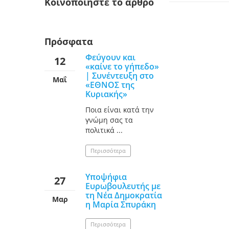
Κοινοποίηστε
το άρθρο
Πρόσφατα
Φεύγουν και
12
«καίνε το γήπεδο»
| Συνέντευξη στο
Μαΐ
«ΕΘΝΟΣ της
Κυριακής»
Ποια είναι κατά την
γνώμη σας τα
πολιτικά ...
Περισσότερα
Υποψήφια
27
Ευρωβουλευτής με
τη Νέα Δημοκρατία
Μαρ
η Μαρία Σπυράκη
Περισσότερα