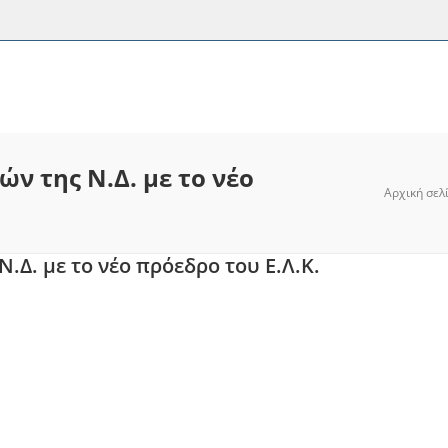
 της Ν.Δ. με το νέο
Αρχική σελ
Δ. με το νέο πρόεδρο του Ε.Λ.Κ.