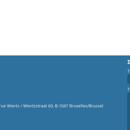
Τ
Τ
 rue Wiertz / Wiertzstraat 60, B-1047 Bruxelles/Brussel