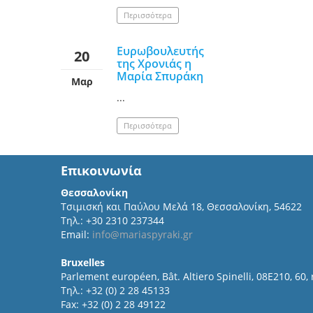
Περισσότερα
Ευρωβουλευτής
20
της Χρονιάς η
Μαρία Σπυράκη
Μαρ
...
Περισσότερα
Επικοινωνία
Θεσσαλονίκη
Τσιμισκή και Παύλου Μελά 18, Θεσσαλονίκη, 54622
Τηλ.: +30 2310 237344
Email:
info@mariaspyraki.gr
Bruxelles
Parlement européen, Bât. Altiero Spinelli, 08E210, 60,
Τηλ.: +32 (0) 2 28 45133
Fax: +32 (0) 2 28 49122