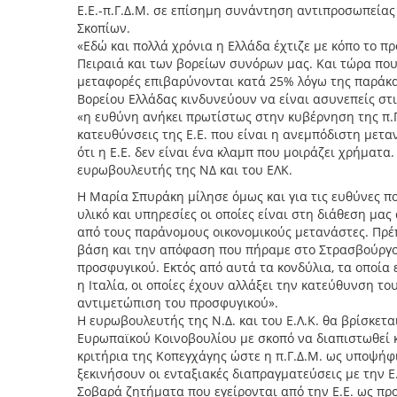
Ε.Ε.-π.Γ.Δ.Μ. σε επίσημη συνάντηση αντιπροσωπεία
Σκοπίων.
«Εδώ και πολλά χρόνια η Ελλάδα έχτιζε με κόπο το π
Πειραιά και των βορείων συνόρων μας. Και τώρα που 
μεταφορές επιβαρύνονται κατά 25% λόγω της παράκα
Βορείου Ελλάδας κινδυνεύουν να είναι ασυνεπείς στ
«η ευθύνη ανήκει πρωτίστως στην κυβέρνηση της π.Γ.
κατευθύνσεις της Ε.Ε. που είναι η ανεμπόδιστη μετ
ότι η Ε.Ε. δεν είναι ένα κλαμπ που μοιράζει χρήματ
ευρωβουλευτής της ΝΔ και του ΕΛΚ.
Η Μαρία Σπυράκη μίλησε όμως και για τις ευθύνες πο
υλικό και υπηρεσίες οι οποίες είναι στη διάθεση μα
από τους παράνομους οικονομικούς μετανάστες. Πρέπ
βάση και την απόφαση που πήραμε στο Στρασβούργο,
προσφυγικού. Εκτός από αυτά τα κονδύλια, τα οποία
η Ιταλία, οι οποίες έχουν αλλάξει την κατεύθυνση τ
αντιμετώπιση του προσφυγικού».
Η ευρωβουλευτής της Ν.Δ. και του Ε.Λ.Κ. θα βρίσκετ
Ευρωπαϊκού Κοινοβουλίου με σκοπό να διαπιστωθεί 
κριτήρια της Κοπεγχάγης ώστε η π.Γ.Δ.Μ. ως υποψήφ
ξεκινήσουν οι ενταξιακές διαπραγματεύσεις με την Ε.
Σοβαρά ζητήματα που εγείρονται από την Ε.Ε. ως προς