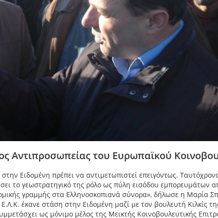
λος Αντιπροσωπείας του Ευρωπαϊκού Κοινοβο
ώ στην Ειδομένη πρέπει να αντιμετωπιστεί επειγόντως. Ταυτόχρον
άσει το γεωστρατηγικό της ρόλο ως πύλη εισόδου εμπορευμάτων α
δρομικής γραμμής στα Ελληνοσκοπιανά σύνορα», δήλωσε η Μαρία Σ
 Ε.Λ.Κ. έκανε στάση στην Ειδομένη μαζί με τον βουλευτή Κιλκίς τη
 συμμετάσχει ως μόνιμο μέλος της Μεικτής Κοινοβουλευτικής Επιτ