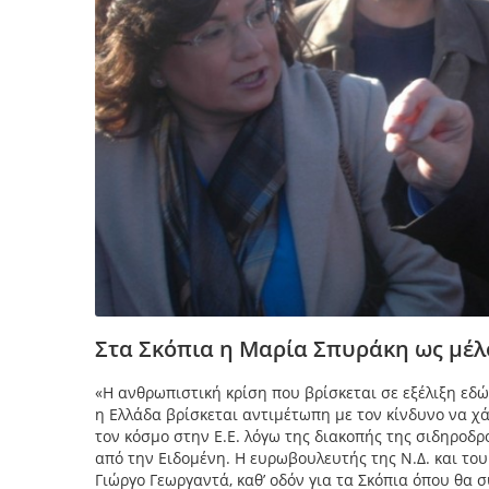
Στα Σκόπια η Μαρία Σπυράκη ως μέ
«Η ανθρωπιστική κρίση που βρίσκεται σε εξέλιξη εδ
η Ελλάδα βρίσκεται αντιμέτωπη με τον κίνδυνο να χ
τον κόσμο στην Ε.Ε. λόγω της διακοπής της σιδηρο
από την Ειδομένη. Η ευρωβουλευτής της Ν.Δ. και του
Γιώργο Γεωργαντά, καθ’ οδόν για τα Σκόπια όπου θα