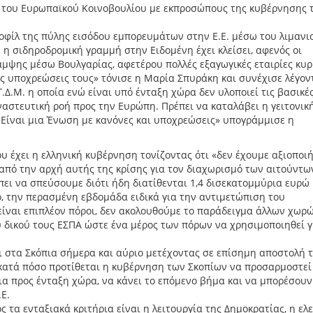
ς του Ευρωπαϊκού Κοινοβουλίου με εκπροσώπους της κυβέρνησης 
ροφίλ της πύλης εισόδου εμπορευμάτων στην Ε.Ε. μέσω του λιμανι
η σιδηροδρομική γραμμή στην Ειδομένη έχει κλείσει, αφενός οι
μψης μέσω Βουλγαρίας, αφετέρου πολλές εξαγωγικές εταιρίες κυρ
ις υποχρεώσεις τους» τόνισε η Μαρία Σπυράκη και συνέχισε λέγον
Δ.Μ. η οποία ενώ είναι υπό ένταξη χώρα δεν υλοποιεί τις βασικέ
αναστευτική ροή προς την Ευρώπη. Πρέπει να καταλάβει η γειτονικ
α. Είναι μια Ένωση με κανόνες και υποχρεώσεις» υπογράμμισε η
υ έχει η ελληνική κυβέρνηση τονίζοντας ότι «δεν έχουμε αξιοποι
ς από την αρχή αυτής της κρίσης για τον διαχωρισμό των αιτούντ
ει να σπεύσουμε διότι ήδη διατίθενται 1,4 δισεκατομμύρια ευρώ
 την περασμένη εβδομάδα ειδικά για την αντιμετώπιση του
 είναι επιπλέον πόροι, δεν ακολουθούμε το παράδειγμα άλλων χωρ
ου δικού τους ΕΣΠΑ ώστε ένα μέρος των πόρων να χρησιμοποιηθεί γ
αι στα Σκόπια σήμερα και αύριο μετέχοντας σε επίσημη αποστολή 
κατά πόσο προτίθεται η κυβέρνηση των Σκοπίων να προσαρμοστεί
ια προς ένταξη χώρα, να κάνει το επόμενο βήμα και να μπορέσουν
Ε.
 τα ενταξιακά κριτήρια είναι η λειτουργία της Δημοκρατίας, η ελ