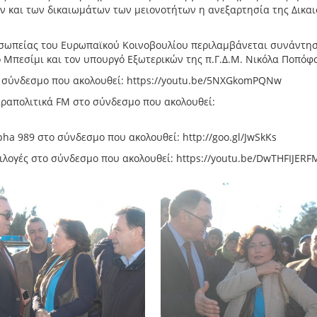
 και των δικαιωμάτων των μειονοτήτων η ανεξαρτησία της Δικα
οσωπείας του Ευρωπαϊκού Κοινοβουλίου περιλαμβάνεται συνάντη
 Μπεσίμι και τον υπουργό Εξωτερικών της π.Γ.Δ.Μ. Νικόλα Ποπόφσ
 σύνδεσμο που ακολουθεί: https://youtu.be/5NXGkomPQNw
ραπολιτικά FM στο σύνδεσμο που ακολουθεί:
ha 989 στο σύνδεσμο που ακολουθεί: http://goo.gl/JwSkKs
λογές στο σύνδεσμο που ακολουθεί: https://youtu.be/DwTHFIJERF