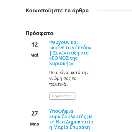
Κοινοποίηστε
το άρθρο
Πρόσφατα
Φεύγουν και
12
«καίνε το γήπεδο»
| Συνέντευξη στο
Μαΐ
«ΕΘΝΟΣ της
Κυριακής»
Ποια είναι κατά την
γνώμη σας τα
πολιτικά ...
Περισσότερα
Υποψήφια
27
Ευρωβουλευτής με
τη Νέα Δημοκρατία
Μαρ
η Μαρία Σπυράκη