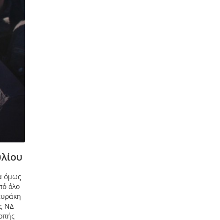
υλίου
α όμως
πό όλο
πυράκη
ς ΝΔ
ροπής