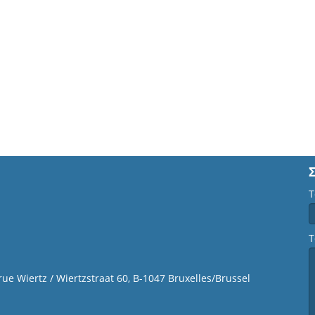
Τ
Τ
 rue Wiertz / Wiertzstraat 60, B-1047 Bruxelles/Brussel