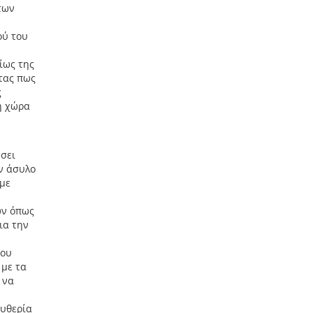
των
ού του
ίως της
τας πως
ς
ή χώρα
ήσει
ων άσυλο
 με
ών όπως
ια την
του
 με τα
 να
ευθερία