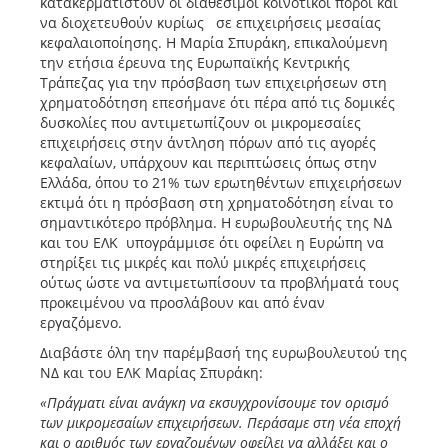
κατακερματιστούν οι διαθέσιμοι κοινοτικοί πόροι και
να διοχετευθούν κυρίως σε επιχειρήσεις μεσαίας
κεφαλαιοποίησης. Η Μαρία Σπυράκη, επικαλούμενη
την ετήσια έρευνα της Ευρωπαϊκής Κεντρικής
Τράπεζας για την πρόσβαση των επιχειρήσεων στη
χρηματοδότηση επεσήμανε ότι πέρα από τις δομικές
δυσκολίες που αντιμετωπίζουν οι μικρομεσαίες
επιχειρήσεις στην άντληση πόρων από τις αγορές
κεφαλαίων, υπάρχουν και περιπτώσεις όπως στην
Ελλάδα, όπου το 21% των ερωτηθέντων επιχειρήσεων
εκτιμά ότι η πρόσβαση στη χρηματοδότηση είναι το
σημαντικότερο πρόβλημα. Η ευρωβουλευτής της ΝΔ
και του ΕΛΚ υπογράμμισε ότι οφείλει η Ευρώπη να
στηρίξει τις μικρές και πολύ μικρές επιχειρήσεις
ούτως ώστε να αντιμετωπίσουν τα προβλήματά τους
προκειμένου να προσλάβουν και από έναν
εργαζόμενο.
Διαβάστε όλη την παρέμβασή της ευρωβουλευτού της
ΝΔ και του ΕΛΚ Μαρίας Σπυράκη:
«Πράγματι είναι ανάγκη να εκσυγχρονίσουμε τον ορισμό
των μικρομεσαίων επιχειρήσεων. Περάσαμε στη νέα εποχή
και ο αριθμός των εργαζομένων οφείλει να αλλάξει και ο