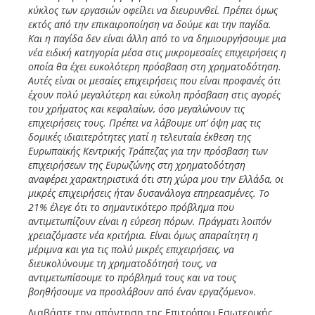
κύκλος των εργασιών οφείλει να διευρυνθεί. Πρέπει όμως
εκτός από την επικαιροποίηση να δούμε και την παγίδα.
Και η παγίδα δεν είναι άλλη από το να δημιουργήσουμε μια
νέα ειδική κατηγορία μέσα στις μικρομεσαίες επιχειρήσεις η
οποία θα έχει ευκολότερη πρόσβαση στη χρηματοδότηση.
Αυτές είναι οι μεσαίες επιχειρήσεις που είναι προφανές ότι
έχουν πολύ μεγαλύτερη και εύκολη πρόσβαση στις αγορές
του χρήματος και κεφαλαίων, όσο μεγαλώνουν τις
επιχειρήσεις τους. Πρέπει να λάβουμε υπ’ όψη μας τις
δομικές ιδιαιτερότητες γιατί η τελευταία έκθεση της
Ευρωπαϊκής Κεντρικής Τράπεζας για την πρόσβαση των
επιχειρήσεων της Ευρωζώνης στη χρηματοδότηση
αναφέρει χαρακτηριστικά ότι στη χώρα μου την Ελλάδα, οι
μικρές επιχειρήσεις ήταν δυσανάλογα επηρεασμένες. Το
21% έλεγε ότι το σημαντικότερο πρόβλημα που
αντιμετωπίζουν είναι η εύρεση πόρων. Πράγματι λοιπόν
χρειαζόμαστε νέα κριτήρια. Είναι όμως απαραίτητη η
μέριμνα και για τις πολύ μικρές επιχειρήσεις, να
διευκολύνουμε τη χρηματοδότησή τους, να
αντιμετωπίσουμε το πρόβλημά τους και να τους
βοηθήσουμε να προσλάβουν από έναν εργαζόμενο».
Διαβάστε την απάντηση της Επιτρόπου Εσωτερικής