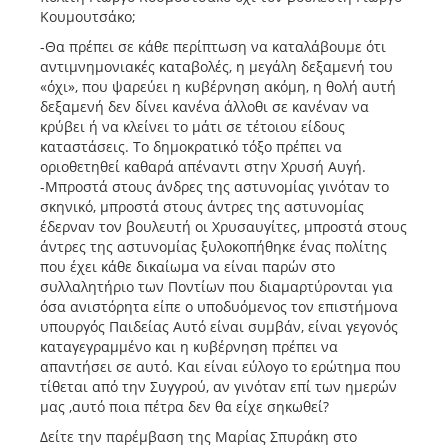
Κουμουτσάκο;
-Θα πρέπει σε κάθε περίπτωση να καταλάβουμε ότι
αντιμνημονιακές καταβολές, η μεγάλη δεξαμενή του
«όχι», που ψαρεύει η κυβέρνηση ακόμη, η θολή αυτή
δεξαμενή δεν δίνει κανένα άλλοθι σε κανέναν να
κρύβει ή να κλείνει το μάτι σε τέτοιου είδους
καταστάσεις. Το δημοκρατικό τόξο πρέπει να
οριοθετηθεί καθαρά απέναντι στην Χρυσή Αυγή.
-Μπροστά στους άνδρες της αστυνομίας γινόταν το
σκηνικό, μπροστά στους άντρες της αστυνομίας
έδερναν τον βουλευτή οι Χρυσαυγίτες, μπροστά στους
άντρες της αστυνομίας ξυλοκοπήθηκε ένας πολίτης
που έχει κάθε δικαίωμα να είναι παρών στο
συλλαλητήριο των Ποντίων που διαμαρτύρονται για
όσα ανιστόρητα είπε ο υποδυόμενος τον επιστήμονα
υπουργός Παιδείας Αυτό είναι συμβάν, είναι γεγονός
καταγεγραμμένο και η κυβέρνηση πρέπει να
απαντήσει σε αυτό. Και είναι εύλογο το ερώτημα που
τίθεται από την Συγγρού, αν γινόταν επί των ημερών
μας ,αυτό ποια πέτρα δεν θα είχε σηκωθεί?
Δείτε την παρέμβαση της Μαρίας Σπυράκη στο