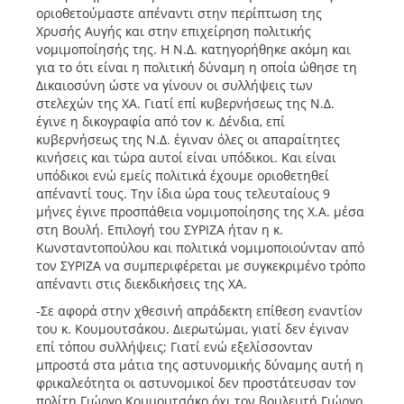
οριοθετούμαστε απέναντι στην περίπτωση της
Χρυσής Αυγής και στην επιχείρηση πολιτικής
νομιμοποίησής της. Η Ν.Δ. κατηγορήθηκε ακόμη και
για το ότι είναι η πολιτική δύναμη η οποία ώθησε τη
Δικαιοσύνη ώστε να γίνουν οι συλλήψεις των
στελεχών της ΧΑ. Γιατί επί κυβερνήσεως της Ν.Δ.
έγινε η δικογραφία από τον κ. Δένδια, επί
κυβερνήσεως της Ν.Δ. έγιναν όλες οι απαραίτητες
κινήσεις και τώρα αυτοί είναι υπόδικοι. Και είναι
υπόδικοι ενώ εμείς πολιτικά έχουμε οριοθετηθεί
απέναντί τους. Την ίδια ώρα τους τελευταίους 9
μήνες έγινε προσπάθεια νομιμοποίησης της Χ.Α. μέσα
στη Βουλή. Επιλογή του ΣΥΡΙΖΑ ήταν η κ.
Κωνσταντοπούλου και πολιτικά νομιμοποιούνταν από
τον ΣΥΡΙΖΑ να συμπεριφέρεται με συγκεκριμένο τρόπο
απέναντι στις διεκδικήσεις της ΧΑ.
-Σε αφορά στην χθεσινή απράδεκτη επίθεση εναντίον
του κ. Κουμουτσάκου. Διερωτώμαι, γιατί δεν έγιναν
επί τόπου συλλήψεις; Γιατί ενώ εξελίσσονταν
μπροστά στα μάτια της αστυνομικής δύναμης αυτή η
φρικαλεότητα οι αστυνομικοί δεν προστάτευσαν τον
πολίτη Γιώργο Κουμουτσάκο όχι τον βουλευτή Γιώργο