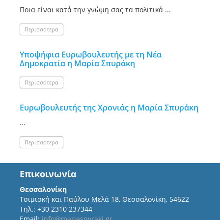
Ποια είναι κατά την γνώμη σας τα πολιτικά ...
Περισσότερα
Υποψήφια Ευρωβουλευτής με τη Νέα
Δημοκρατία η Μαρία Σπυράκη
Περισσότερα
Ευρωβουλευτής της Χρονιάς η Μαρία Σπυράκη
...
Περισσότερα
Επικοινωνία
Θεσσαλονίκη
Τσιμισκή και Παύλου Μελά 18, Θεσσαλονίκη, 54622
Τηλ.: +30 2310 237344
Email:
info@mariaspyraki.gr