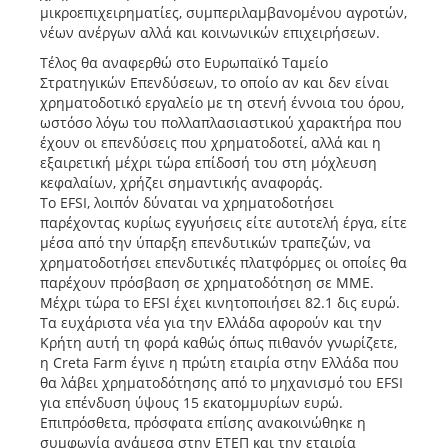
μικροεπιχειρηματίες, συμπεριλαμβανομένου αγροτών,
νέων ανέργων αλλά και κοινωνικών επιχειρήσεων.
Τέλος θα αναφερθώ στο Ευρωπαϊκό Ταμείο
Στρατηγικών Επενδύσεων, το οποίο αν και δεν είναι
χρηματοδοτικό εργαλείο με τη στενή έννοια του όρου,
ωστόσο λόγω του πολλαπλασιαστικού χαρακτήρα που
έχουν οι επενδύσεις που χρηματοδοτεί, αλλά και η
εξαιρετική μέχρι τώρα επίδοσή του στη μόχλευση
κεφαλαίων, χρήζει σημαντικής αναφοράς.
Το EFSI, λοιπόν δύναται να χρηματοδοτήσει
παρέχοντας κυρίως εγγυήσεις είτε αυτοτελή έργα, είτε
μέσα από την ύπαρξη επενδυτικών τραπεζών, να
χρηματοδοτήσει επενδυτικές πλατφόρμες οι οποίες θα
παρέχουν πρόσβαση σε χρηματοδότηση σε ΜΜΕ.
Μέχρι τώρα το EFSI έχει κινητοποιήσει 82.1 δις ευρώ.
Τα ευχάριστα νέα για την Ελλάδα αφορούν και την
Κρήτη αυτή τη φορά καθώς όπως πιθανόν γνωρίζετε,
η Creta Farm έγινε η πρώτη εταιρία στην Ελλάδα που
θα λάβει χρηματοδότησης από το μηχανισμό του EFSI
για επένδυση ύψους 15 εκατομμυρίων ευρώ.
Επιπρόσθετα, πρόσφατα επίσης ανακοινώθηκε η
συμφωνία ανάμεσα στην ΕΤΕΠ και την εταιρία