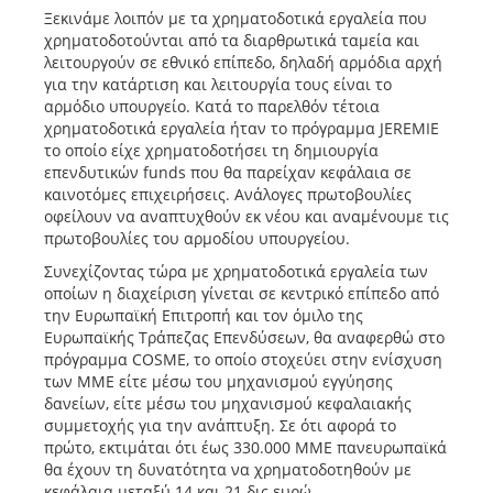
Ξεκινάμε λοιπόν με τα χρηματοδοτικά εργαλεία που
χρηματοδοτούνται από τα διαρθρωτικά ταμεία και
λειτουργούν σε εθνικό επίπεδο, δηλαδή αρμόδια αρχή
για την κατάρτιση και λειτουργία τους είναι το
αρμόδιο υπουργείο. Κατά το παρελθόν τέτοια
χρηματοδοτικά εργαλεία ήταν το πρόγραμμα JEREMIE
το οποίο είχε χρηματοδοτήσει τη δημιουργία
επενδυτικών funds που θα παρείχαν κεφάλαια σε
καινοτόμες επιχειρήσεις. Ανάλογες πρωτοβουλίες
οφείλουν να αναπτυχθούν εκ νέου και αναμένουμε τις
πρωτοβουλίες του αρμοδίου υπουργείου.
Συνεχίζοντας τώρα με χρηματοδοτικά εργαλεία των
οποίων η διαχείριση γίνεται σε κεντρικό επίπεδο από
την Ευρωπαϊκή Επιτροπή και τον όμιλο της
Ευρωπαϊκής Τράπεζας Επενδύσεων, θα αναφερθώ στο
πρόγραμμα COSME, το οποίο στοχεύει στην ενίσχυση
των ΜΜΕ είτε μέσω του μηχανισμού εγγύησης
δανείων, είτε μέσω του μηχανισμού κεφαλαιακής
συμμετοχής για την ανάπτυξη. Σε ότι αφορά το
πρώτο, εκτιμάται ότι έως 330.000 ΜΜΕ πανευρωπαϊκά
θα έχουν τη δυνατότητα να χρηματοδοτηθούν με
κεφάλαια μεταξύ 14 και 21 δις ευρώ.