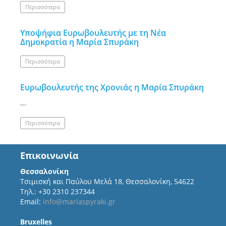
Περισσότερα
Υποψήφια Ευρωβουλευτής με τη Νέα
Δημοκρατία η Μαρία Σπυράκη
Περισσότερα
Ευρωβουλευτής της Χρονιάς η Μαρία Σπυράκη
...
Περισσότερα
Επικοινωνία
Θεσσαλονίκη
Τσιμισκή και Παύλου Μελά 18, Θεσσαλονίκη, 54622
Τηλ.: +30 2310 237344
Email:
info@mariaspyraki.gr
Bruxelles