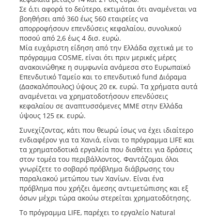
Σε ό,τι αφορά το δεύτερο, εκτιμάται ότι αναμένεται να
βοηθήσει από 360 έως 560 εταιρείες να
απορροφήσουν επενδύσεις κεφαλαίου, συνολικού
ποσού από 2,6 έως 4 δισ. ευρώ.
Μία ευχάριστη είδηση από την Ελλάδα σχετικά με το
πρόγραμμα COSME, είναι ότι πριν μερικές μέρες
ανακοινώθηκε η συμφωνία ανάμεσα στο Ευρωπαϊκό
Επενδυτικό Ταμείο και το επενδυτικό fund Διόραμα
(Δασκαλόπουλος) ύψους 20 εκ. ευρώ. Τα χρήματα αυτά
αναμένεται να χρηματοδοτήσουν επενδύσεις
κεφαλαίου σε αναπτυσσόμενες ΜΜΕ στην Ελλάδα
ύψους 125 εκ. ευρώ.
Συνεχίζοντας, κάτι που θεωρώ ίσως να έχει ιδιαίτερο
ενδιαφέρον για τα Χανιά, είναι το πρόγραμμα LIFE και
τα χρηματοδοτικά εργαλεία που διαθέτει για δράσεις
στον τομέα του περιβάλλοντος. Φαντάζομαι όλοι
γνωρίζετε το σοβαρό πρόβλημα διάβρωσης του
παραλιακού μετώπου των Χανίων. Είναι ένα
πρόβλημα που χρήζει άμεσης αντιμετώπισης και εξ
όσων μέχρι τώρα ακούω στερείται χρηματοδότησης.
Το πρόγραμμα LIFE, παρέχει το εργαλείο Natural