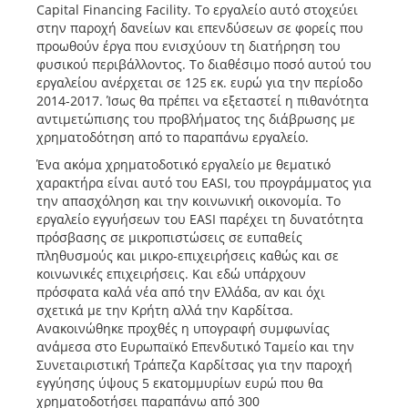
Capital Financing Facility. Το εργαλείο αυτό στοχεύει
στην παροχή δανείων και επενδύσεων σε φορείς που
προωθούν έργα που ενισχύουν τη διατήρηση του
φυσικού περιβάλλοντος. Το διαθέσιμο ποσό αυτού του
εργαλείου ανέρχεται σε 125 εκ. ευρώ για την περίοδο
2014-2017. Ίσως θα πρέπει να εξεταστεί η πιθανότητα
αντιμετώπισης του προβλήματος της διάβρωσης με
χρηματοδότηση από το παραπάνω εργαλείο.
Ένα ακόμα χρηματοδοτικό εργαλείο με θεματικό
χαρακτήρα είναι αυτό του EASI, του προγράμματος για
την απασχόληση και την κοινωνική οικονομία. Το
εργαλείο εγγυήσεων του EASI παρέχει τη δυνατότητα
πρόσβασης σε μικροπιστώσεις σε ευπαθείς
πληθυσμούς και μικρο-επιχειρήσεις καθώς και σε
κοινωνικές επιχειρήσεις. Και εδώ υπάρχουν
πρόσφατα καλά νέα από την Ελλάδα, αν και όχι
σχετικά με την Κρήτη αλλά την Καρδίτσα.
Ανακοινώθηκε προχθές η υπογραφή συμφωνίας
ανάμεσα στο Ευρωπαϊκό Επενδυτικό Ταμείο και την
Συνεταιριστική Τράπεζα Καρδίτσας για την παροχή
εγγύησης ύψους 5 εκατομμυρίων ευρώ που θα
χρηματοδοτήσει παραπάνω από 300