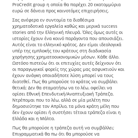
ProCredit group η οποία θα παρέχει 20 εκατομμύρια
ευρώ σε δάνεια προς καινοτόμες επιχειρήσεις.
Σας ανέφερα εν συντομία τα διαθέσιμα
χρηματοδοτικά εργαλεία καθώς και μερικά success
stories από την Ελληνική πλευρά. Όλες όμως αυτές οι
ιστορίες έχουν ένα κοινό παράγοντα που απουσιάζει.
Αυτός είναι το ελληνικό κράτος. Δεν είμαι ιδεολογικά
υπέρ της εμπλοκής του κράτους στη διαδικασία
χορήγησης χρηματοοικονομικών μέσων. Κάθε άλλο.
Ωστόσο πιστεύω ότι οι επιτυχίες αυτές δείχνουν ότι
οι παραγωγικοί φορείς της χώρας μας ασφυκτιούν και
έχουν ανάγκη οποιαδήποτε λύση μπορεί να τους
διατεθεί. Πως θα μπορούσε το κράτος να συμβάλει
θετικά; Δεν θα σταματήσω να το λέω, οφείλει να
ορίσει Εθνική Επενδυτική/Αναπτυξιακή Τράπεζα.
Ντρέπομαι που το λέω, αλλά σε μία μελέτη που
δημοσιεύτηκε τον Απρίλιο, τα μόνα κράτη μέλη που
δεν έχουν ορίσει ή συστήσει τέτοια τράπεζα είναι η
Ελλάδα και η Μάλτα.
Πως θα μπορούσε η τράπεζα αυτή να συμβάλλει;
Επιγραμματικά θα πω ότι θα μπορούσε να