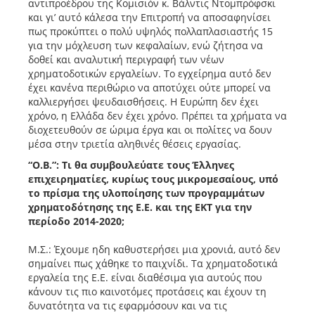
αντιπροέδρου της Kομισιόν κ. Βάλντις Ντομπρόφσκι
και γι’ αυτό κάλεσα την Επιτροπή να αποσαφηνίσει
πως προκύπτει ο πολύ υψηλός πολλαπλασιαστής 15
για την μόχλευση των κεφαλαίων, ενώ ζήτησα να
δοθεί και αναλυτική περιγραφή των νέων
χρηματοδοτικών εργαλείων. Το εγχείρημα αυτό δεν
έχει κανένα περιθώριο να αποτύχει ούτε μπορεί να
καλλιεργήσει ψευδαισθήσεις. Η Ευρώπη δεν έχει
χρόνο, η Ελλάδα δεν έχει χρόνο. Πρέπει τα χρήματα να
διοχετευθούν σε ώριμα έργα και οι πολίτες να δουν
μέσα στην τριετία αληθινές θέσεις εργασίας.
“Ο.Β.”: Τι θα συμβουλεύατε τους Έλληνες
επιχειρηματίες, κυρίως τους μικρομεσαίους, υπό
το πρίσμα της υλοποίησης των προγραμμάτων
χρηματοδότησης της Ε.Ε. και της ΕΚΤ για την
περίοδο 2014-2020;
Μ.Σ.: Έχουμε ηδη καθυστερήσει μια χρονιά, αυτό δεν
σημαίνει πως χάθηκε το παιχνίδι. Τα χρηματοδοτικά
εργαλεία της Ε.Ε. είναι διαθέσιμα για αυτούς που
κάνουν τις πιο καινοτόμες προτάσεις και έχουν τη
δυνατότητα να τις εφαρμόσουν και να τις