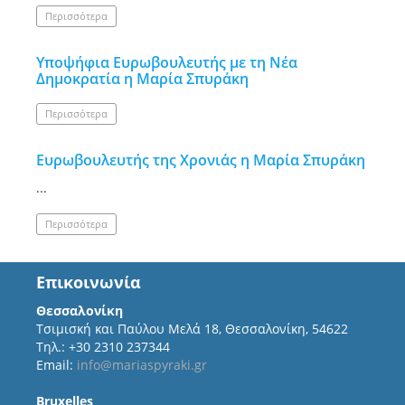
Περισσότερα
Υποψήφια Ευρωβουλευτής με τη Νέα
Δημοκρατία η Μαρία Σπυράκη
Περισσότερα
Ευρωβουλευτής της Χρονιάς η Μαρία Σπυράκη
...
Περισσότερα
Επικοινωνία
Θεσσαλονίκη
Τσιμισκή και Παύλου Μελά 18, Θεσσαλονίκη, 54622
Τηλ.: +30 2310 237344
Email:
info@mariaspyraki.gr
Bruxelles