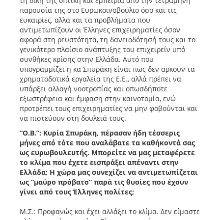
τη δική της οπτική και εμπειρία από την τετράμηνη
παρουσία της στο Ευρωκοινοβούλιο όσο και τις
ευκαιρίες, αλλά και τα προβλήματα που
αντιμετωπίζουν οι Έλληνες επιχειρηματίες όσον
αφορά στη ρευστότητα, τη δανειοδότησή τους και το
γενικότερο πλαίσιο ανάπτυξης του επιχειρείν υπό
συνθήκες κρίσης στην Ελλάδα. Αυτό που
υπογραμμίζει η κα Σπυράκη είναι πως δεν αρκούν τα
χρηματοδοτικά εργαλεία της Ε.Ε., αλλά πρέπει να
υπάρξει αλλαγή νοοτροπίας και οπωσδήποτε
εξωστρέφεια και έμφαση στην καινοτομία, ενώ
προτρέπει τους επιχειρηματίες να μην φοβούνται και
να πιστεύουν στη δουλειά τους.
“Ο.Β.”: Κυρία Σπυράκη, πέρασαν ήδη τέσσερις
μήνες από τότε που αναλάβατε τα καθήκοντά σας
ως ευρωβουλευτής. Μπορείτε να μας μεταφέρετε
το κλίμα που έχετε εισπράξει απέναντι στην
Ελλάδα; Η χώρα μας συνεχίζει να αντιμετωπίζεται
ως “μαύρο πρόβατο” παρά τις θυσίες που έχουν
γίνει από τους Έλληνες πολίτες;
Μ.Σ.: Προφανώς και έχει αλλάξει το κλίμα. Δεν είμαστε