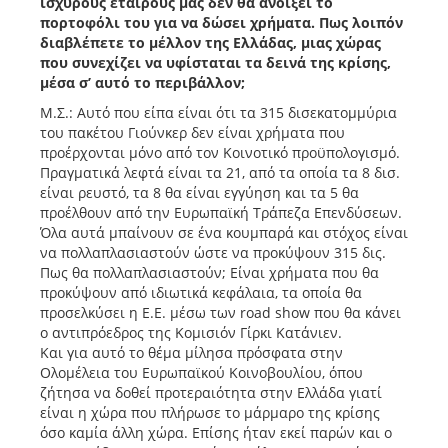
ισχυρούς εταίρους μας δεν θα ανοίξει το
πορτοφόλι του για να δώσει χρήματα. Πως λοιπόν
διαβλέπετε το μέλλον της Ελλάδας, μιας χώρας
που συνεχίζει να υφίσταται τα δεινά της κρίσης,
μέσα σ’ αυτό το περιβάλλον;
Μ.Σ.: Αυτό που είπα είναι ότι τα 315 δισεκατομμύρια
του πακέτου Γιούνκερ δεν είναι χρήματα που
προέρχονται μόνο από τον Κοινοτικό προϋπολογισμό.
Πραγματικά λεφτά είναι τα 21, από τα οποία τα 8 δισ.
είναι ρευστό, τα 8 θα είναι εγγύηση και τα 5 θα
προέλθουν από την Ευρωπαϊκή Τράπεζα Επενδύσεων.
Όλα αυτά μπαίνουν σε ένα κουμπαρά και στόχος είναι
να πολλαπλασιαστούν ώστε να προκύψουν 315 δις.
Πως θα πολλαπλασιαστούν; Είναι χρήματα που θα
προκύψουν από ιδιωτικά κεφάλαια, τα οποία θα
προσελκύσει η Ε.Ε. μέσω των road show που θα κάνει
ο αντιπρόεδρος της Κομισιόν Γίρκι Κατάνιεν.
Και για αυτό το θέμα μίλησα πρόσφατα στην
Ολομέλεια του Ευρωπαϊκού Κοινοβουλίου, όπου
ζήτησα να δοθεί προτεραιότητα στην Ελλάδα γιατί
είναι η χώρα που πλήρωσε το μάρμαρο της κρίσης
όσο καμία άλλη χώρα. Επίσης ήταν εκεί παρών και ο