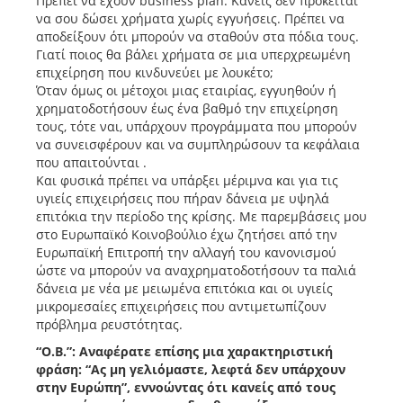
Πρέπει να έχουν business plan. Κανείς δεν πρόκειται
να σου δώσει χρήματα χωρίς εγγυήσεις. Πρέπει να
αποδείξουν ότι μπορούν να σταθούν στα πόδια τους.
Γιατί ποιος θα βάλει χρήματα σε μια υπερχρεωμένη
επιχείρηση που κινδυνεύει με λουκέτο;
Όταν όμως οι μέτοχοι μιας εταιρίας, εγγυηθούν ή
χρηματοδοτήσουν έως ένα βαθμό την επιχείρηση
τους, τότε ναι, υπάρχουν προγράμματα που μπορούν
να συνεισφέρουν και να συμπληρώσουν τα κεφάλαια
που απαιτούνται .
Και φυσικά πρέπει να υπάρξει μέριμνα και για τις
υγιείς επιχειρήσεις που πήραν δάνεια με υψηλά
επιτόκια την περίοδο της κρίσης. Με παρεμβάσεις μου
στο Ευρωπαϊκό Κοινοβούλιο έχω ζητήσει από την
Ευρωπαϊκή Επιτροπή την αλλαγή του κανονισμού
ώστε να μπορούν να αναχρηματοδοτήσουν τα παλιά
δάνεια με νέα με μειωμένα επιτόκια και οι υγιείς
μικρομεσαίες επιχειρήσεις που αντιμετωπίζουν
πρόβλημα ρευστότητας.
“Ο.Β.”: Αναφέρατε επίσης μια χαρακτηριστική
φράση: “Ας μη γελιόμαστε, λεφτά δεν υπάρχουν
στην Ευρώπη”, εννοώντας ότι κανείς από τους