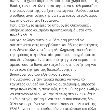
πλέον μια χώρα παρίας. Είμαστε μια χώρα που με τις
θυσίες των πολιτών της κατάφερε να σταθεροποιήσει
την οικονομία της, να έχει πρωτογενές πλεόνασμα και
ο ρυθμός ανάπτυξής της να είναι πλέον μεγαλύτερος
και από αυτόν της Γερμανίας.
Πριν από λίγες ημέρες το υπουργείο Οικονομικών
υπέβαλε ισοσκελισμένο προϋπολογισμό μετά από
πολλά χρόνια.
Και για το λόγο αυτό, η κυβέρνηση μπορεί να
αντιστέκεται στις υπερβολικές και άδικες απαιτήσεις
των δανειστών. Ωστόσο η ολοκλήρωση του έκθεσης
της τρόικας στη τελευταία φάση του προγράμματος
που διανύουμε, είναι απαραίτητη για να περάσουμε
άμεσα, όσο το δυνατόν ταχυτέρα, στη συζήτηση για
το μεγάλο ζήτημα της διευκόλυνσης της
βιωσιμότητας του ελληνικού χρέους.
Η συμφωνία με την τρόικα πρέπει να γίνει το
ταχύτερο δυνατό και όλοι να αναλάβουμε, μπροστά
στην πολύ κρίσιμη συγκυρία, τις ευθύνες μας. Ελπίζω
να κατανοούν όλοι, και πρωτίστως στο ΣΥΡΙΖΑ, ότι η
εικόνα στην Ευρώπη είναι τέτοια που κανένας δεν
θέλει να περιμένει να αποφασίσουν οι πολιτικοί της
Ελλάδα για το πώς επιθυμούν να μειώσουν και άλλο