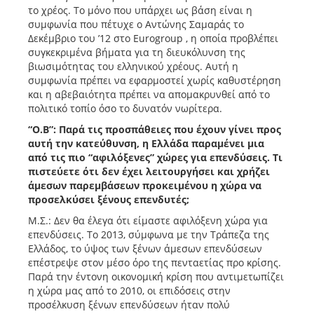
το χρέος. Το μόνο που υπάρχει ως βάση είναι η
συμφωνία που πέτυχε ο Αντώνης Σαμαράς το
Δεκέμβριο του ’12 στο Eurogroup , η οποία προβλέπει
συγκεκριμένα βήματα για τη διευκόλυνση της
βιωσιμότητας του ελληνικού χρέους. Αυτή η
συμφωνία πρέπει να εφαρμοστεί χωρίς καθυστέρηση
και η αβεβαιότητα πρέπει να απομακρυνθεί από το
πολιτικό τοπίο όσο το δυνατόν νωρίτερα.
“Ο.Β”: Παρά τις προσπάθειες που έχουν γίνει προς
αυτή την κατεύθυνση, η Ελλάδα παραμένει μια
από τις πιο “αφιλόξενες” χώρες για επενδύσεις. Τι
πιστεύετε ότι δεν έχει λειτουργήσει και χρήζει
άμεσων παρεμβάσεων προκειμένου η χώρα να
προσελκύσει ξένους επενδυτές;
Μ.Σ.: Δεν θα έλεγα ότι είμαστε αφιλόξενη χώρα για
επενδύσεις. Το 2013, σύμφωνα με την Τράπεζα της
Ελλάδος, το ύψος των ξένων άμεσων επενδύσεων
επέστρεψε στον μέσο όρο της πενταετίας προ κρίσης.
Παρά την έντονη οικονομική κρίση που αντιμετωπίζει
η χώρα μας από το 2010, οι επιδόσεις στην
προσέλκυση ξένων επενδύσεων ήταν πολύ