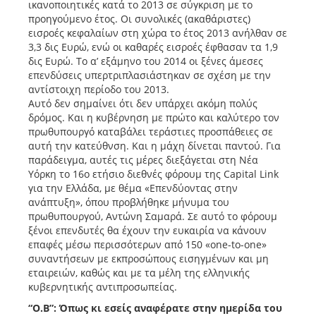
ικανοποιητικές κατά το 2013 σε σύγκριση με το
προηγούμενο έτος. Οι συνολικές (ακαθάριστες)
εισροές κεφαλαίων στη χώρα το έτος 2013 ανήλθαν σε
3,3 δις Ευρώ, ενώ οι καθαρές εισροές έφθασαν τα 1,9
δις Ευρώ. Το α’ εξάμηνο του 2014 οι ξένες άμεσες
επενδύσεις υπερτριπλασιάστηκαν σε σχέση με την
αντίστοιχη περίοδο του 2013.
Αυτό δεν σημαίνει ότι δεν υπάρχει ακόμη πολύς
δρόμος. Και η κυβέρνηση με πρώτο και καλύτερο τον
πρωθυπουργό καταβάλει τεράστιες προσπάθειες σε
αυτή την κατεύθνση. Και η μάχη δίνεται παντού. Για
παράδειγμα, αυτές τις μέρες διεξάγεται στη Νέα
Υόρκη το 16ο ετήσιο διεθνές φόρουμ της Capital Link
για την Ελλάδα, με θέμα «Επενδύοντας στην
ανάπτυξη», όπου προβλήθηκε μήνυμα του
πρωθυπουργού, Αντώνη Σαμαρά. Σε αυτό το φόρουμ
ξένοι επενδυτές θα έχουν την ευκαιρία να κάνουν
επαφές μέσω περισσότερων από 150 «one-to-one»
συναντήσεων με εκπροσώπους εισηγμένων και μη
εταιρειών, καθώς και με τα μέλη της ελληνικής
κυβερνητικής αντιπροσωπείας.
“Ο.Β”: Όπως κι εσείς αναφέρατε στην ημερίδα του