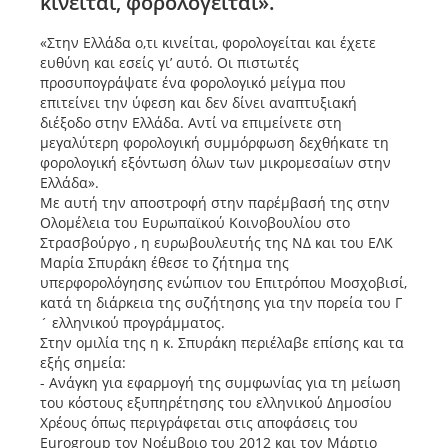
κινείται, φορολογείται».
«Στην Ελλάδα ο,τι κινείται, φορολογείται και έχετε
ευθύνη και εσείς γι’ αυτό. Οι πιστωτές
προσυπογράψατε ένα φορολογικό μείγμα που
επιτείνει την ύφεση και δεν δίνει αναπτυξιακή
διέξοδο στην Ελλάδα. Αντί να επιμείνετε στη
μεγαλύτερη φορολογική συμμόρφωση δεχθήκατε τη
φορολογική εξόντωση όλων των μικρομεσαίων στην
Ελλάδα».
Με αυτή την αποστροφή στην παρέμβασή της στην
Ολομέλεια του Ευρωπαϊκού Κοινοβουλίου στο
Στρασβούργο , η ευρωβουλευτής της ΝΔ και του ΕΛΚ
Μαρία Σπυράκη έθεσε το ζήτημα της
υπερφορολόγησης ενώπιον του Επιτρόπου Μοσχοβισί,
κατά τη διάρκεια της συζήτησης για την πορεία του Γ
´ ελληνικού προγράμματος.
Στην ομιλία της η κ. Σπυράκη περιέλαβε επίσης και τα
εξής σημεία:
- Ανάγκη για εφαρμογή της συμφωνίας για τη μείωση
του κόστους εξυπηρέτησης του ελληνικού Δημοσίου
Χρέους όπως περιγράφεται στις αποφάσεις του
Eurogroup τον Νοέμβριο του 2012 και τον Μάρτιο