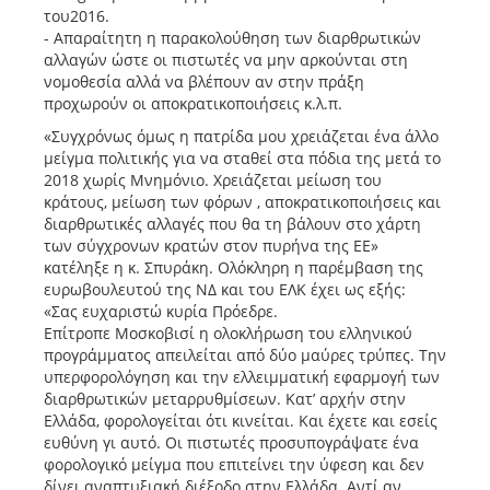
του2016.
- Απαραίτητη η παρακολούθηση των διαρθρωτικών
αλλαγών ώστε οι πιστωτές να μην αρκούνται στη
νομοθεσία αλλά να βλέπουν αν στην πράξη
προχωρούν οι αποκρατικοποιήσεις κ.λ.π.
«Συγχρόνως όμως η πατρίδα μου χρειάζεται ένα άλλο
μείγμα πολιτικής για να σταθεί στα πόδια της μετά το
2018 χωρίς Μνημόνιο. Χρειάζεται μείωση του
κράτους, μείωση των φόρων , αποκρατικοποιήσεις και
διαρθρωτικές αλλαγές που θα τη βάλουν στο χάρτη
των σύγχρονων κρατών στον πυρήνα της ΕΕ»
κατέληξε η κ. Σπυράκη. Ολόκληρη η παρέμβαση της
ευρωβουλευτού της ΝΔ και του ΕΛΚ έχει ως εξής:
«Σας ευχαριστώ κυρία Πρόεδρε.
Επίτροπε Μοσκοβισί η ολοκλήρωση του ελληνικού
προγράμματος απειλείται από δύο μαύρες τρύπες. Την
υπερφορολόγηση και την ελλειμματική εφαρμογή των
διαρθρωτικών μεταρρυθμίσεων. Κατ’ αρχήν στην
Ελλάδα, φορολογείται ότι κινείται. Και έχετε και εσείς
ευθύνη γι αυτό. Οι πιστωτές προσυπογράψατε ένα
φορολογικό μείγμα που επιτείνει την ύφεση και δεν
δίνει αναπτυξιακή διέξοδο στην Ελλάδα. Αντί αν