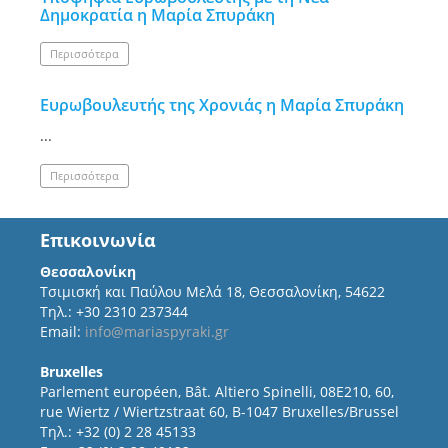
Δημοκρατία η Μαρία Σπυράκη
Περισσότερα
Ευρωβουλευτής της Χρονιάς η Μαρία Σπυράκη
...
Περισσότερα
Επικοινωνία
Θεσσαλονίκη
Τσιμισκή και Παύλου Μελά 18, Θεσσαλονίκη, 54622
Τηλ.: +30 2310 237344
Email:
info@mariaspyraki.gr
Bruxelles
Parlement européen, Bât. Altiero Spinelli, 08E210, 60,
rue Wiertz / Wiertzstraat 60, B-1047 Bruxelles/Brussel
Τηλ.: +32 (0) 2 28 45133