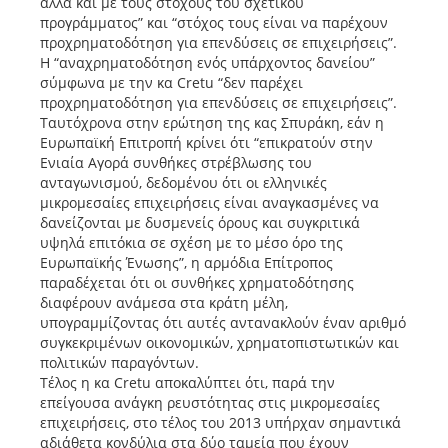
αλλά και με τους στόχους του σχετικού
προγράμματος” και “στόχος τους είναι να παρέχουν
προχρηματοδότηση για επενδύσεις σε επιχειρήσεις”.
Η “αναχρηματοδότηση ενός υπάρχοντος δανείου”
σύμφωνα με την κα Cretu “δεν παρέχει
προχρηματοδότηση για επενδύσεις σε επιχειρήσεις”.
Ταυτόχρονα στην ερώτηση της κας Σπυράκη, εάν η
Ευρωπαϊκή Επιτροπή κρίνει ότι “επικρατούν στην
Ενιαία Αγορά συνθήκες στρέβλωσης του
ανταγωνισμού, δεδομένου ότι οι ελληνικές
μικρομεσαίες επιχειρήσεις είναι αναγκασμένες να
δανείζονται με δυσμενείς όρους και συγκριτικά
υψηλά επιτόκια σε σχέση με το μέσο όρο της
Ευρωπαϊκής Ένωσης”, η αρμόδια Επίτροπος
παραδέχεται ότι οι συνθήκες χρηματοδότησης
διαφέρουν ανάμεσα στα κράτη μέλη,
υπογραμμίζοντας ότι αυτές αντανακλούν έναν αριθμό
συγκεκριμένων οικονομικών, χρηματοπιστωτικών και
πολιτικών παραγόντων.
Τέλος η κα Cretu αποκαλύπτει ότι, παρά την
επείγουσα ανάγκη ρευστότητας στις μικρομεσαίες
επιχειρήσεις, στο τέλος του 2013 υπήρχαν σημαντικά
αδιάθετα κονδύλια στα δύο ταμεία που έχουν