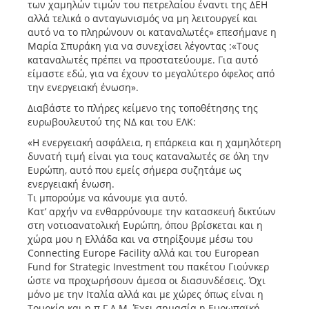
των χαμηλών τιμών του πετρελαίου έναντι της ΔΕΗ
αλλά τελικά ο ανταγωνισμός να μη λειτουργεί και
αυτό να το πληρώνουν οι καταναλωτές» επεσήμανε η
Μαρία Σπυράκη για να συνεχίσει λέγοντας :«Τους
καταναλωτές πρέπει να προστατεύουμε. Για αυτό
είμαστε εδώ, για να έχουν το μεγαλύτερο όφελος από
την ενεργειακή ένωση».
Διαβάστε το πλήρες κείμενο της τοποθέτησης της
ευρωβουλευτού της ΝΔ και του ΕΛΚ:
«Η ενεργειακή ασφάλεια, η επάρκεια και η χαμηλότερη
δυνατή τιμή είναι για τους καταναλωτές σε όλη την
Ευρώπη, αυτό που εμείς σήμερα συζητάμε ως
ενεργειακή ένωση.
Τι μπορούμε να κάνουμε για αυτό.
Κατ’ αρχήν να ενθαρρύνουμε την κατασκευή δικτύων
στη νοτιοανατολική Ευρώπη, όπου βρίσκεται και η
χώρα μου η Ελλάδα και να στηρίξουμε μέσω του
Connecting Europe Facility αλλά και του European
Fund for Strategic Investment του πακέτου Γιούνκερ
ώστε να προχωρήσουν άμεσα οι διασυνδέσεις. Όχι
μόνο με την Ιταλία αλλά και με χώρες όπως είναι η
Τουρκία και η π.Γ.Δ.Μ. Έχει σημασία η Ευρωπαϊκή