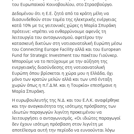
του Ευρωπαϊκού Κοινοβουλίου, στο Στρασβούργο.
Δεδομένου ότι η Ε.Ε. ζητά από τα κράτη μέλη να
διασυνδεθούν στον τομέα της ηλεκτρικής ενέργειας
κατά 10% με τις γειτονικές χώρες η Μαρία Σπυράκη
πρότεινε: «πρέπει να ενθαρρύνουμε αφενός τη
λειτουργία του ανταγωνισμού, αφετέρου την
κατασκευή δικτύων στη νοτιοανατολική Ευρώπη μέσω
του Connecting Europe Facility αλλά και του European
Fund for Strategic Investment του πακέτου Γιούνκερ.
Μπορούμε να το πετύχουμε με την αύξηση της
ενεργειακής διασύνδεσης στη νοτιοανατολική
Ευρώπη όπου βρίσκεται η χώρα μου η Ελλάδα, όχι
μόνο των κρατών μελών αλλά και των υπό ένταξη
χωρών όπως η π.Γ.Δ.Μ. και η Τουρκία» επεσήμανε η
Μαρία Σπυράκη.
Η ευρωβουλευτής της Ν.Δ. και του Ε.Λ.Κ. αναφέρθηκε
και την αναγκαιότητα της ισότιμης πρόσβασης των
ιδιωτών παραγωγών λιγνίτη προκειμένου να
λειτουργήσει ο ανταγωνισμός. «Οι ιδιώτες παραγωγοί
δεν έχουν ισότιμη πρόσβαση στον λιγνίτη με
αποτέλεσμα αυτή την περίοδο να ευνοούνται λόγω