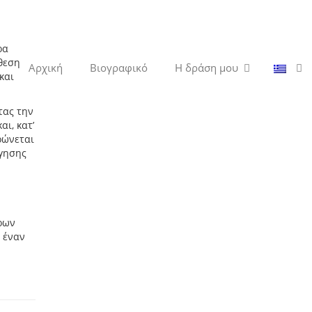
ρα
θεση
Αρχική
Βιογραφικό
Η δράση μου
και
τας την
ι, κατ’
ρώνεται
ήγησης
ρων
 έναν