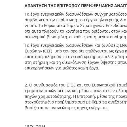
AΠΑΝΤΗΣΗ ΤΗΣ ΕΠΙΤΡΟΠΟΥ ΠΕΡΙΦΕΡΕΙΑΚΉΣ ΑΝΑΠ
Τα έργα ενεργειακών διασυνδέσεων συγχρηματοδοτού
συμβαίνει στην περίπτωση του έργου ηλεκτρικής δια
νησιά. Το Ευρωπαϊκό Ταμείο Στρατηγικών Επενδύσεων
ότι αυτά πληρούν τα κριτήρια που ορίζονται στον κα
οικονομική βιωσιμότητα, καθώς και η μεγιστοποίηση
Τα έργα ενεργειακών διασυνδέσεων και οι λύσεις L
Ευρώπη» (CEF) υπό τον όρο ότι επιλέγονται ως έργα 
επέκταση, πληρούν τα σχετικά κριτήρια επιλεξιμότη
στη στήριξη και τη διευκόλυνση έργων ύψιστης σπου
επιχορηγήσεων για μελέτες και/ή έργα.
2. O συνδυασμός του ΕΤΣΕ και του Ευρωπαϊκού Ταμεί
χρηματοδοτικών μέσων, και μέσω επενδυτικών πλατφ
πηγών χρηματοδότησης. Η Επιτροπή, μέσω της πρωτοβ
στοχοθετημένο προβληματισμό με θέμα τα ανεξάρτητ
βασίζεται σε ανανεώσιμες πηγές ενέργειας.
18/01/2018