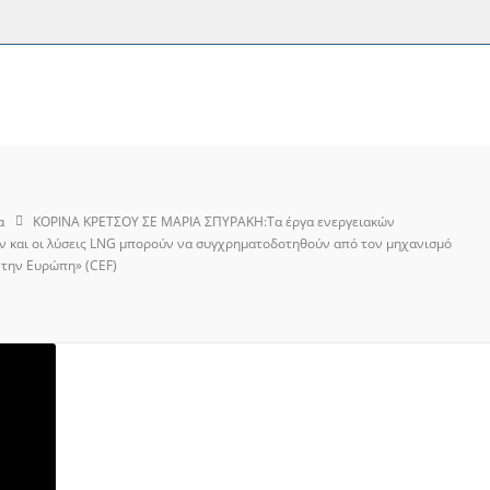
α
ΚΟΡΙΝΑ ΚΡΕΤΣΟΥ ΣΕ ΜΑΡΙΑ ΣΠΥΡΑΚΗ:Τα έργα ενεργειακών
ν και οι λύσεις LNG μπορούν να συγχρηματοδοτηθούν από τον μηχανισμό
 την Ευρώπη» (CEF)