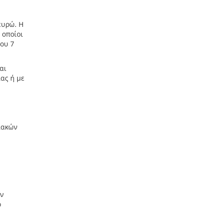
ευρώ. Η
 οποίοι
ου 7
αι
ας ή με
ιακών
ν
ό