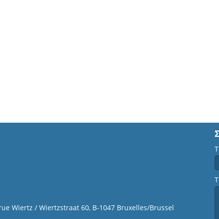
Τ
Τ
 rue Wiertz / Wiertzstraat 60, B-1047 Bruxelles/Brussel