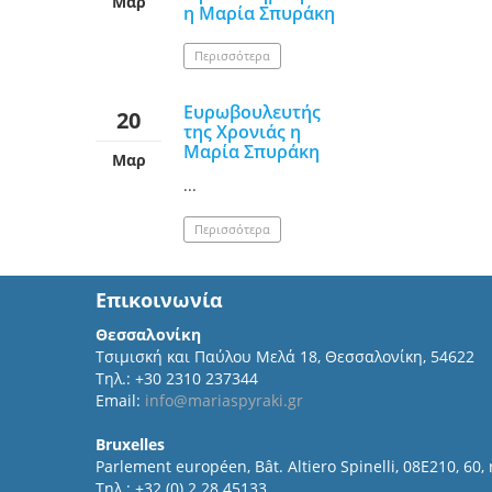
Μαρ
η Μαρία Σπυράκη
Περισσότερα
Ευρωβουλευτής
20
της Χρονιάς η
Μαρία Σπυράκη
Μαρ
...
Περισσότερα
Επικοινωνία
Θεσσαλονίκη
Τσιμισκή και Παύλου Μελά 18, Θεσσαλονίκη, 54622
Τηλ.: +30 2310 237344
Email:
info@mariaspyraki.gr
Bruxelles
Parlement européen, Bât. Altiero Spinelli, 08E210, 60,
Τηλ.: +32 (0) 2 28 45133