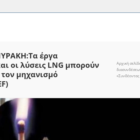
ΠΥΡΑΚΗ:Τα έργα
αι οι λύσεις LNG μπορούν
Αρχική σελίδ
διασυνδέσεω
 τον μηχανισμό
«Συνδέοντας
F)