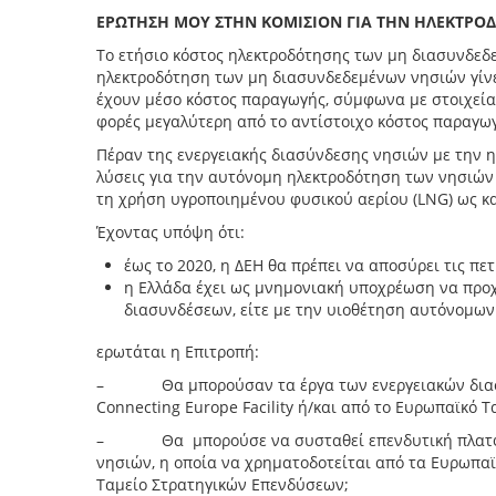
ΕΡΩΤΗΣΗ ΜΟΥ ΣΤΗΝ ΚΟΜΙΣΙΟΝ ΓΙΑ ΤΗΝ ΗΛΕΚΤΡΟ
Το ετήσιο κόστος ηλεκτροδότησης των μη διασυνδεδε
ηλεκτροδότηση των μη διασυνδεδεμένων νησιών γίνε
έχουν μέσο κόστος παραγωγής, σύμφωνα με στοιχεία 
φορές μεγαλύτερη από το αντίστοιχο κόστος παραγω
Πέραν της ενεργειακής διασύνδεσης νησιών με την ηπ
λύσεις για την αυτόνομη ηλεκτροδότηση των νησιώ
τη χρήση υγροποιημένου φυσικού αερίου (LNG) ως κ
Έχοντας υπόψη ότι:
έως το 2020, η ΔΕΗ θα πρέπει να αποσύρει τις π
η Ελλάδα έχει ως μνημονιακή υποχρέωση να προχ
διασυνδέσεων, είτε με την υιοθέτηση αυτόνομων
ερωτάται η Επιτροπή:
– Θα μπορούσαν τα έργα των ενεργειακών διασυ
Connecting Europe Facility ή/και από το Ευρωπαϊκό 
– Θα μπορούσε να συσταθεί επενδυτική πλατφόρμ
νησιών, η οποία να χρηματοδοτείται από τα Ευρωπαϊ
Ταμείο Στρατηγικών Επενδύσεων;