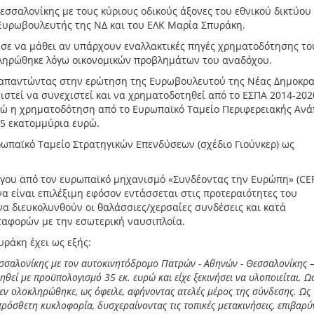
εσσαλονίκης με τους κύριους οδικούς άξονες του εθνικού δικτύου
 Ευρωβουλευτής της ΝΔ και του ΕΛΚ Μαρία Σπυράκη.
σε να μάθει αν υπάρχουν εναλλακτικές πηγές χρηματοδότησης το
οκληρώθηκε λόγω οικονομικών προβλημάτων του αναδόχου.
, απαντώντας στην ερώτηση της Ευρωβουλευτού της Νέας Δημοκρα
τιστεί να συνεχιστεί και να χρηματοδοτηθεί από το ΕΣΠΑ 2014-202
ενώ η χρηματοδότηση από το Ευρωπαϊκό Ταμείο Περιφερειακής Αν
65 εκατομμύρια ευρώ.
ωπαϊκό Ταμείο Στρατηγικών Επενδύσεων (σχέδιο Γιούνκερ) ως
γου από τον ευρωπαϊκό μηχανισμό «Συνδέοντας την Ευρώπη» (CEF)
α είναι επιλέξιμη εφόσον εντάσσεται στις προτεραιότητες του
να διευκολυνθούν οι θαλάσσιες/χερσαίες συνδέσεις και κατά
ταφορών με την εσωτερική ναυσιπλοΐα.
ράκη έχει ως εξής:
εσσαλονίκης με τον αυτοκινητόδρομο Πατρών - Αθηνών - Θεσσαλονίκης 
ηθεί με προϋπολογισμό 35 εκ. ευρώ και είχε ξεκινήσει να υλοποιείται. Ω
ν ολοκληρώθηκε, ως όφειλε, αφήνοντας ατελές μέρος της σύνδεσης. Ως
πρόσθετη κυκλοφορία, δυσχεραίνοντας τις τοπικές μετακινήσεις, επιβαρ