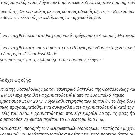
υς τους εμπλεκόμενους λόγω των σημαντικών καθυστερήσεων που σημειών
ανιού της Θεσσαλονίκης με τους κύριους οδικούς άξονες το εθνικού δικ
εί λόγω της ελλιπούς ολοκλήρωσης του αρχικού έργου,
εί, να ενταχθεί άμεσα στο Επιχειρησιακό Πρόγραμμα «Υποδομές Μεταφορ
, να ενταχθεί κατά προτεραιότητα στο Πρόγραμμα «Connecting Europe Fa
ο Διάδρομο «Orient-East-Med»;
ηματοδότησης για την υλοποίηση του παραπάνω έργου;
κ έχει ως εξής:
μένα της Θεσσαλονίκης με τον εσωτερικό δακτύλιο της Θεσσαλονίκης και
(ΠΑΘΕ) είχε εγκριθεί να χρηματοδοτηθεί από το Ευρωπαϊκό Ταμείο
αμματισμού 2007-2013. Λόγω καθυστέρησης των εργασιών, το έργο δεν 
επώς, προγραμματίσθηκε να συνεχισθεί και να χρηματοδοτηθεί κατά την
 τέλη του 2020. Η χρηματοδότηση που είχε εγκριθεί για την 1η φάση ήτ
α μπορούσε να φθάσει περίπου τα 65 εκατομμύρια EUR.
αίες/θαλάσσιες υποδομές των διευρωπαϊκών διαδρόμων. Σκοπός του μηχαν
υκολυνθούν οι θαλάσσιες/χερσαίες συνδέσεις και κατά προτεραιότητα οι