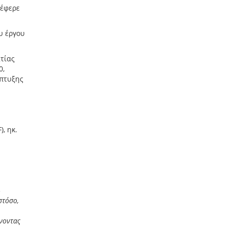
 έφερε
υ έργου
τίας
0,
άπτυξης
, ηκ.
–
στόσο,
ύνοντας