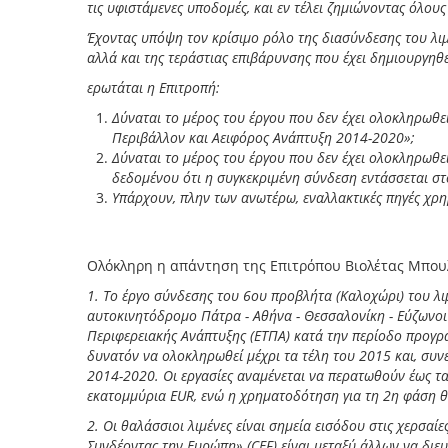
τις υφιστάμενες υποδομές, και εν τέλει ζημιώνοντας όλο
Έχοντας υπόψη τον κρίσιμο ρόλο της διασύνδεσης του λιμ
αλλά και της τεράστιας επιβάρυνσης που έχει δημιουργηθ
ερωτάται η Επιτροπή:
Δύναται το μέρος του έργου που δεν έχει ολοκληρωθ
Περιβάλλον και Αειφόρος Ανάπτυξη 2014-2020»;
Δύναται το μέρος του έργου που δεν έχει ολοκληρωθεί
δεδομένου ότι η συγκεκριμένη σύνδεση εντάσσεται στ
Υπάρχουν, πλην των ανωτέρω, εναλλακτικές πηγές χρ
Ολόκληρη η απάντηση της Επιτρόπου Βιολέτας Μπουλ
1. Το έργο σύνδεσης του 6ου προβλήτα (Kαλοχώρι) του λι
αυτοκινητόδρομο Πάτρα - Αθήνα - Θεσσαλονίκη - Εύζωνοι 
Περιφερειακής Ανάπτυξης (ΕΤΠΑ) κατά την περίοδο προγρ
δυνατόν να ολοκληρωθεί μέχρι τα τέλη του 2015 και, συν
2014-2020. Οι εργασίες αναμένεται να περατωθούν έως τα
εκατομμύρια EUR, ενώ η χρηματοδότηση για τη 2η φάση θ
2. Οι θαλάσσιοι λιμένες είναι σημεία εισόδου στις χερσ
Συνδέοντας την Ευρώπη» (CEF) είναι μεταξύ άλλων να διε