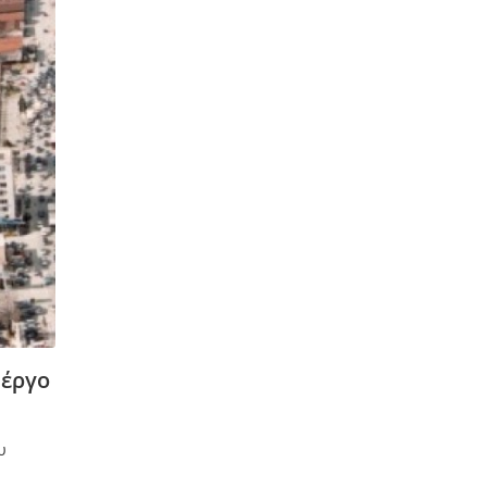
 έργο
υ