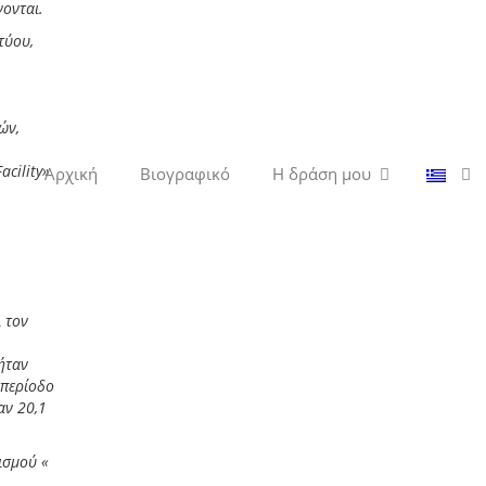
ονται.
τύου,
ών,
cility»
Αρχική
Βιογραφικό
Η δράση μου
 τον
ήταν
 περίοδο
αν 20,1
ισμού «