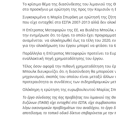
Το κρίσιμο θέμα της διασύνδεσης του λιμανιού της Θ
στο προσκήνιο με ερώτηση της προς την Κομισιόν η
Συγκεκριμένα η Μαρία Σπυράκη με ερώτησή της ζήτη
που είχε ενταχθεί στο ΕΣΠΑ 2007-2013 αλλά δεν ολ
Η Επίτροπος Μεταφορών της ΕΕ, κα Βιολέτα Μπούλκ
την ενημέρωσε ότι το έργο, το οποίο έχει προγραμμα
αναμένεται να ολοκληρωθεί έως τα τέλη του 2020, 
για την ολοκλήρωση του έργου μπορεί να φτάσει τα 
Παράλληλα η Επίτροπος Μεταφορών προτείνει το Ευρ
εναλλακτική πηγή χρηματοδότησης του έργου.
Τέλος όσον αφορά την πιθανή χρηματοδότηση του έρ
Μπουλκ διευκρινίζει ότι η διασύνδεση θα μπορούσε ν
μηχανισμού, σκοπός του οποίου είναι μεταξύ άλλων 
προτεραιότητα οι συνδέσεις των σιδηροδρομικών με
Ολόκληρη η ερώτηση της ευρωβουλευτού Μαρίας Σπυ
Το έργο σύνδεσης της 6ης προβλήτας του λιμανιού της Θ
Ευζώνων (ΠΑΘΕ) είχε ενταχθεί στο ΕΣΠΑ, είχε συμβασιοποι
λόγω οικονομικών προβλημάτων του αναδόχου, το έργο δε
αποτέλεσμα, το τοπικό οδικό δίκτυο επιβαρύνεται με την 