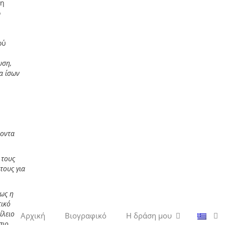
 η
ο
ού
υση,
α ίσων
.
ροντα
 τους
τους για
πως η
τικό
ίλειο
Αρχική
Βιογραφικό
Η δράση μου
πιο