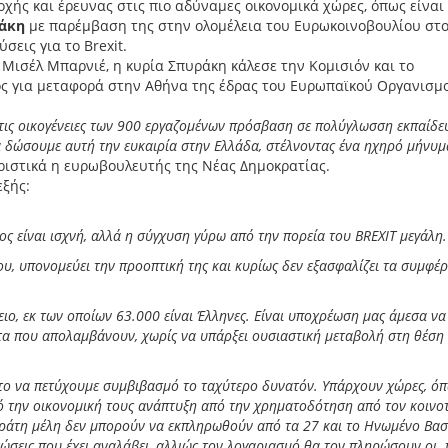
ής και έρευνας στις πιο αδύναμες οικονομικά χώρες, όπως είναι
άκη
με παρέμβαση της στην ολομέλεια του Ευρωκοινοβουλίου στ
εις για το Brexit.
. Μισέλ Μπαρνιέ, η κυρία Σπυράκη κάλεσε την Κομισιόν και το
ος για μεταφορά στην Αθήνα της έδρας του Ευρωπαϊκού Οργανισμ
τις οικογένειες των 900 εργαζομένων πρόσβαση σε πολύγλωσση εκπαίδε
 δώσουμε αυτή την ευκαιρία στην Ελλάδα, στέλνοντας ένα ηχηρό μήνυμ
ηριστικά η ευρωβουλευτής της Νέας Δημοκρατίας.
εξής:
ος είναι ισχνή, αλλά η σύγχυση γύρω από την πορεία του BREXIT μεγάλη
ου, υπονομεύει την προοπτική της και κυρίως δεν εξασφαλίζει τα συμφέ
ιο, εκ των οποίων 63.000 είναι Έλληνες. Είναι υποχρέωση μας άμεσα να
α που απολαμβάνουν, χωρίς να υπάρξει ουσιαστική μεταβολή στη θέση 
ητο να πετύχουμε συμβιβασμό το ταχύτερο δυνατόν. Υπάρχουν χώρες, ό
ό την οικονομική τους ανάπτυξη από την χρηματοδότηση από τον κοινο
άτη μέλη δεν μπορούν να εκπληρωθούν από τα 27 και το Ηνωμένο Βασ
εώσεις που έχει αναλάβει, αλλιώς τον λογαριασμό θα τον πληρώσουν οι 