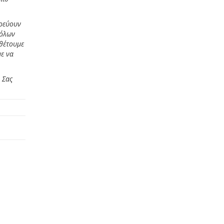
δρεύουν
 όλων
αθέτουμε
ε να
 Σας