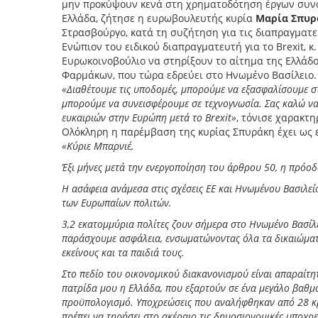
μην προκύψουν κενά στη χρηματοδότηση έργων συνοχ
Ελλάδα, ζήτησε η ευρωβουλευτής κυρία
Μαρία Σπυρ
Στρασβούργο, κατά τη συζήτηση για τις διαπραγματεύσ
Ενώπιον του ειδικού διαπραγματευτή για το Brexit, κ
Ευρωκοινοβούλιο να στηρίξουν το αίτημα της Ελλάδ
Φαρμάκων, που τώρα εδρεύει στο Ηνωμένο Βασίλειο.
«Διαθέτουμε τις υποδομές, μπορούμε να εξασφαλίσουμε σ
μπορούμε να συνεισφέρουμε σε τεχνογνωσία. Σας καλώ να
ευκαιριών στην Ευρώπη μετά το Brexit»
, τόνισε χαρακτ
Ολόκληρη η παρέμβαση της κυρίας Σπυράκη έχει ως 
«Κύριε Μπαρνιέ,
Έξι μήνες μετά την ενεργοποίηση του άρθρου 50, η πρόοδ
Η ασάφεια ανάμεσα στις σχέσεις ΕΕ και Ηνωμένου Βασιλεί
των Ευρωπαίων πολιτών.
3,2 εκατομμύρια πολίτες ζουν σήμερα στο Ηνωμένο Βασίλε
παράσχουμε ασφάλεια, ενσωματώνοντας όλα τα δικαιώματ
εκείνους και τα παιδιά τους.
Στο πεδίο του οικονομικού διακανονισμού είναι απαραίτ
πατρίδα μου η Ελλάδα, που εξαρτούν σε ένα μεγάλο βαθμ
προϋπολογισμό. Υποχρεώσεις που αναλήφθηκαν από 28 κρ
πρέπει να τηρήσει στο ακέραιο τις δημοσιονομικές υποχρ