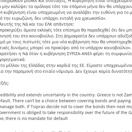
 πληρωθούν μισθοί και συντάξεις. Η κυβέρνηση είναι υποχρεωμέν
να μην καλύψει τα ομόλογα τότε τον επόμενο μήνα δεν θα υπάρχου
Η κυβέρνηση είναι υποχρεωμένη να αναλάβει την ευθύνη για το 
πό την ευρωζώνη, δεν υπάρχει εντολή για χρεωκοπία».
λευτής της ΝΔ και του ΕΛΚ απάντησε:
ς προκηρύξει άμεσα εκλογές τότε επίσημα θα παραδεχθεί ότι δεν μπ
ρνησή του στο κοινοβούλιο. Στη Δημοκρατία δεν υπάρχουν αδιέξο
σμό με τους πιστωτές τότε μια νέα κυβέρνηση που θα υποστηριχθε
τικές δυνάμεις μπορεί να προκύψει από το υπάρχον κοινοβούλιο».
 κρατήσει η ΝΔ όταν η κυβέρνηση ΣΥΡΙΖΑ-ΑΝΕλ φέρει τη συμφωνία
γορητματικά:
το μέλλον της Ελλάδας στην καρδιά της ΕΕ. Είμαστε υποχρεωμένο
ια την παραμονή στο ενιαίο νόμισμα. Δεν έχουμε καμία δυνατότη
εξής:
redibility and extends uncertainty in the country. Greece is not Za
default. There can’t be a choice between covering bonds and paying
manage both. If Tsipras decide not to cover the bonds then next m
overnment is obliged to take responsibility over the future of the 
e, there is no mandate for default