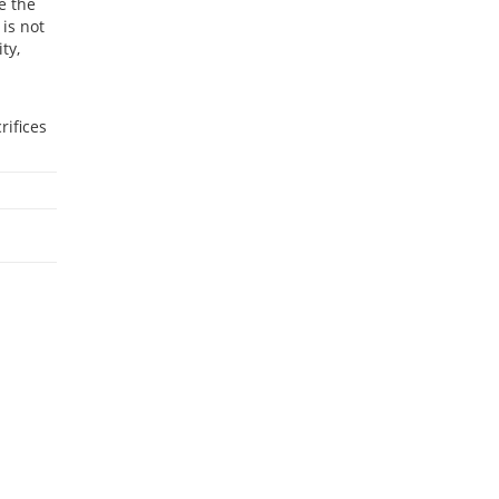
e the
is not
ty,
rifices