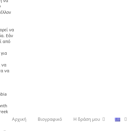
η να
ν
μέλλον
ορεί να
δα. Εάν
ί από
 για
ι να
τα να
mbia
onth
Greek
Αρχική
Βιογραφικό
Η δράση μου