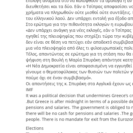
επιλογή ανάμεσα στο να καλυφθούν τα ομόλογα η αν
διευθετήσει και τα δύο. Εάν ο Τσίπρας αποφασίσει 
χρήματα να πληρωθούν ούτε μισθοί ούτε συντάξεις. 
του ελληνικού λαού. Δεν υπάρχει εντολή για έξοδο α
Στο ερώτημα για την πιθανότητα εκλογών η ευρωβου
«Δεν υπάρχει ανάγκη για νέες εκλογές, εάν ο Τσίπρα
ηγηθεί της πλειοψηφίας που στηρίζει τώρα την κυβέ
δεν είναι σε θέση να πετύχει εάν αποδεκτό συμβιβα
μια νέα πλειοψηφία από όλες τι φιλοευρωπαϊκές πολι
Τέλος, απαντώντας σε ερώτημα για τη στάση που θα
ψήφιση στη Βουλή η Μαρία Σπυράκη απάντησε κατη
«Η Νέα Δημοκρατία είναι αποφασισμένη να εγγυηθεί 
γίνουμε ο θεματοφύλακας των θυσιών των πολιτών γ
πούμε όχι σε έναν συμβιβασμό».
Οι απαντήσεις της κ. Σπυράκη στα Αγγλικά έχουν ως 
IMF
It was a political decision that undermines Greece’s c
.But Greece is after midnight in terms of a possible 
pensions and salaries. The government is obliged to 
there will be no cash for pensions and salaries .The g
people. There is no mandate for exit from the Eurozon
Elections