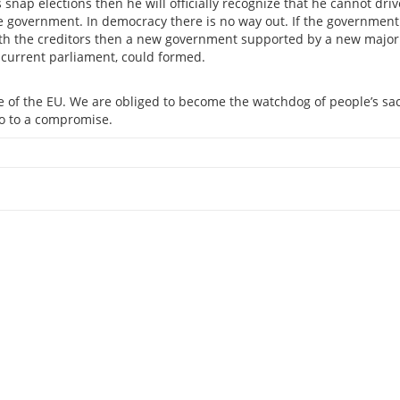
 snap elections then he will officially recognize that he cannot driv
he government. In democracy there is no way out. If the government 
ith the creditors then a new government supported by a new majori
e current parliament, could formed.
e of the EU. We are obliged to become the watchdog of people’s sac
o to a compromise.