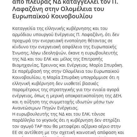
από πλευράς ΝΔ καταγγέλλει τον Π.
Λαφαζάνη στην Ολομέλεια του
Ευρωπαϊκού Κοινοβουλίου
Καταγγελία της ελληνικής κυβέρνησης και του
αρμόδιου υπουργού Ενέργειας Π. Λαφαζάνη, ότι δεν
προχωρά την ενεργειακή ενοποίηση θέτοντας σε
κίνδυνο την ενεργειακή ασφάλεια της Ευρωπαϊκής
Ένωσης, λόγω ιδεοληψιών, έκανε η ευρωβουλευτής
της ΝΔ και του ΕΛΚ και μέλος της Επιτροπής
Βιομηχανίας, Έρευνας και Ενέργειας, Μαρία Σπυράκη.
Σε παρέμβασή της στην Ολομέλεια του Ευρωπαϊκού
Κοινοβουλίου, η Μαρία Σπυράκη υπογράμμισε ότι η
ελληνική κυβέρνηση δεν υιοθετεί βασικές
παραμέτρους της στρατηγικής για την ενιαία αγορά
ενέργειας, όπως η μερική αποκρατικοποίηση της ΔΕΗ,
και η αύξηση της συμμετοχής ιδιωτών μέσω των
Ανανεώσιμων Πηγών Ενέργειας.
Η ευρωβουλευτής της ΝΔ και του ΕΛΚ, τόνισε
παράλληλα το γεγονός ότι η κυβέρνηση δεν στηρίζει
τον αγωγό ΤΑΡ που θα μεταφέρει αζέρικο αέριο στην
ΕΕ σε αντίθεση με την σχετική κοινοτική απόφαση και