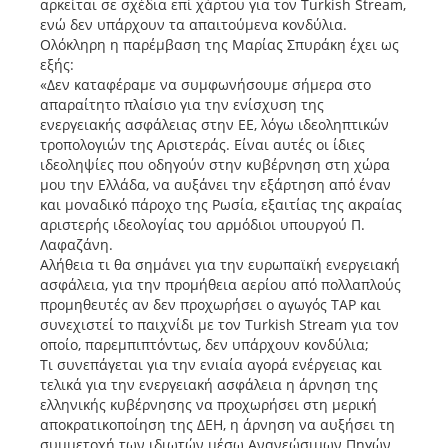
αρκείται σε σχέδια επί χάρτου για τον Turkish Stream,
ενώ δεν υπάρχουν τα απαιτούμενα κονδύλια.
Ολόκληρη η παρέμβαση της Μαρίας Σπυράκη έχει ως
εξής:
«Δεν καταφέραμε να συμφωνήσουμε σήμερα στο
απαραίτητο πλαίσιο για την ενίσχυση της
ενεργειακής ασφάλειας στην ΕΕ, λόγω ιδεοληπτικών
τροπολογιών της Aριστεράς. Είναι αυτές οι ίδιες
ιδεοληψίες που οδηγούν στην κυβέρνηση στη χώρα
μου την Ελλάδα, να αυξάνει την εξάρτηση από έναν
και μοναδικό πάροχο της Ρωσία, εξαιτίας της ακραίας
αριστερής ιδεολογίας του αρμόδιοι υπουργού Π.
Λαφαζάνη.
Αλήθεια τι θα σημάνει για την ευρωπαϊκή ενεργειακή
ασφάλεια, για την προμήθεια αερίου από πολλαπλούς
προμηθευτές αν δεν προχωρήσει ο αγωγός ΤΑΡ και
συνεχιστεί το παιχνίδι με τον Τurkish Stream για τον
οποίο, παρεμπιπτόντως, δεν υπάρχουν κονδύλια;
Τι συνεπάγεται για την ενιαία αγορά ενέργειας και
τελικά για την ενεργειακή ασφάλεια η άρνηση της
ελληνικής κυβέρνησης να προχωρήσει στη μερική
αποκρατικοποίηση της ΔΕΗ, η άρνηση να αυξήσει τη
συμμετοχή των ιδιωτών μέσω Ανανεώσιμων Πηγών