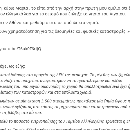
κύριε Μαριά , το είπα από την αρχή στην πρώτη μου ομιλία ότι 
ν ελληνικό λαό για το σεισμό που έπληξε τα νησιά του Αιγαίου.
στην Αθήνα και μεθαύριο στα σεισμόπληκτα νησιά.
0% χρηματοδότηση για τις θεομηνίες και φυσικές καταστροφές..»
/youtu.be/T6uk0F6rlJQ
έχει ως εξής:
ατολίσθησης στο ορυχείο της ΔΕΗ της περιοχής. Το μέγεθος των ζημιών
ειτνίαζε του ορυχείου, αναγκάστηκαν να το εγκαταλείψουν και πλέον
ηλώσεις του υπουργού οικονομίας το χωριό θα απαλλοτριωθεί ενώ έχει 
 έκταση των καταστροφών και στα υπόλοιπα χωριά.
 χωμάτων σε μία έκταση 3.500 στρεμμάτων, προκάλεσε μία ζημία ύψους 
συνυπολογίζοντας στο κόστος τα μηχανήματα που καταστράφηκαν από 
 τις βλάβες στα δίκτυα.
ολύ το ποσοστό ενεργοποίησης του Ταμείου Αλληλεγγύης, ερωτάται η Ε
από το Ταμείο Αλληλεγγύης για αποκατάστασή των υποδομών στις πληγε