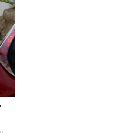
ν
 σε