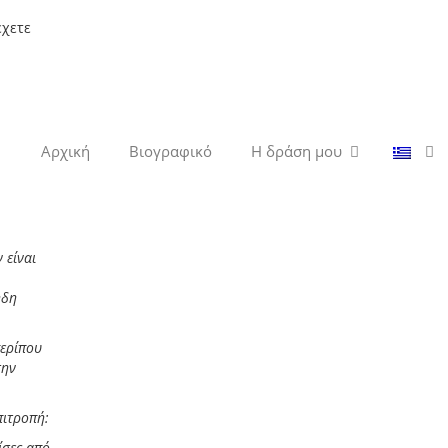
έχετε
Αρχική
Βιογραφικό
Η δράση μου
 είναι
ήδη
περίπου
την
πιτροπή:
ίσες από