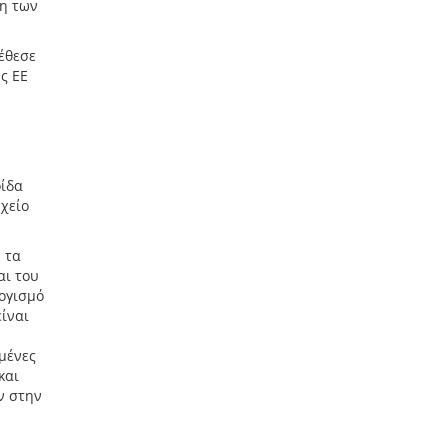
ξη των
έθεσε
ς ΕΕ
ρίδα
χείο
 τα
αι του
ογισμό
είναι
ιμένες
και
ν στην