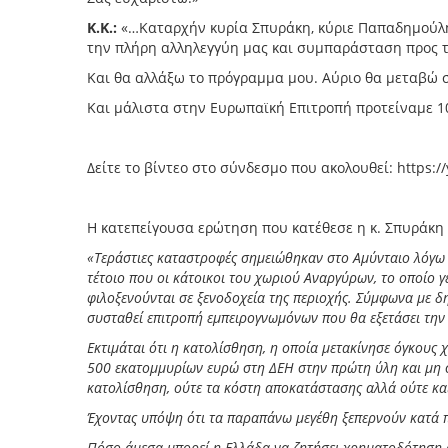
Κ.Κ.:
«…Καταρχήν κυρία Σπυράκη, κύριε Παπαδημούλη, 
την πλήρη αλληλεγγύη μας και συμπαράσταση προς το
Και θα αλλάξω το πρόγραμμα μου. Αύριο θα μεταβώ 
Και μάλιστα στην Ευρωπαϊκή Επιτροπή προτείναμε 10
Δείτε το βίντεο στο σύνδεσμο που ακολουθεί: https:/
Η κατεπείγουσα ερώτηση που κατέθεσε η κ. Σπυράκη 
«Τεράστιες καταστροφές σημειώθηκαν στο Αμύνταιο λόγω κ
τέτοιο που οι κάτοικοι του χωριού Αναργύρων, το οποίο γ
φιλοξενούνται σε ξενοδοχεία της περιοχής. Σύμφωνα με δ
συσταθεί επιτροπή εμπειρογνωμόνων που θα εξετάσει την
Εκτιμάται ότι η κατολίσθηση, η οποία μετακίνησε όγκους
500 εκατομμυρίων ευρώ στη ΔΕΗ στην πρώτη ύλη και μη 
κατολίσθηση, ούτε τα κόστη αποκατάστασης αλλά ούτε και
Έχοντας υπόψη ότι τα παραπάνω μεγέθη ξεπερνούν κατά π
Πόσο άμεσα μπορεί η Ελλάδα να ζητήσει χρηματοδότηση 