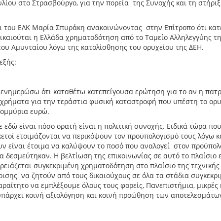
ίου στο Στρασβούργο, για την πορεία της Συνοχής και τη στήρι
ι του ΕΛΚ Μαρία Σπυράκη ανακοινώνοντας στην Επίτροπο ότι κατ
δικαιούται η Ελλάδα χρηματοδότηση από το Ταμείο Αλληλεγγύης τη
του Αμυνταίου λόγω της κατολίσθησης του ορυχείου της ΔΕΗ.
εξής:
 ενημερώσω ότι καταθέτω κατεπείγουσα ερώτηση για το αν η πατ
ς χρήματα για την τεράστια φυσική καταστροφή που υπέστη το ορυ
τομμύρια ευρώ.
εδώ είναι πόσο ορατή είναι η πολιτική συνοχής. Ειδικά τώρα που
ετοί ετοιμάζονται να περικόψουν τον προϋπολογισμό τους λόγω κ
υν είναι έτοιμα να καλύψουν το ποσό που αναλογεί στον προϋπολ
α δεσμεύτηκαν. Η βελτίωση της επικοινωνίας σε αυτό το πλαίσιο 
χρειάζεται συγκεκριμένη χρηματοδότηση στο πλαίσιο της τεχνικής
είρισης να ζητούν από τους δικαιούχους σε όλα τα στάδια συγκεκρ
αραίτητο να εμπλέξουμε όλους τους φορείς, Πανεπιστήμια, μικρές 
α υπάρχει κοινή αξιολόγηση και κοινή προώθηση των αποτελεσμάτω