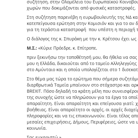
συζήτηση, στην Ολομέλεια του Ευρωπαϊκού Κοινοβουλ
χωρών που δοκιμάζονται από φυσικές καταστροφές.
Στη συζήτηση παρενέβη η ευρωβουλευτής της ΝΔ κα
κατεπείγουσα ερώτηση στην Κομισιόν και για το αν 
για τη τεράστια καταστροφή που υπέστη η περιοχή 
Ο διάλογος της κ. Σπυράκη με την κ. Κρέτσου έχει ως 
Μ.Σ.:
«Κύριε Πρόεδρε, κ. Επίτροπε,
πριν ξεκινήσω την τοποθέτησή μου, θα ήθελα να σας
μου η Ελλάδα, δικαιούται από το ταμείο Αλληλεγγύη
στο Αμύνταιο και η οποία υπολογίζεται στο 1 δισεκα
Στο θέμα μας τώρα το ερώτημα που σήμερα συζητάμε 
διαρθρωτικά Ταμεία μπαίνουν στο στόχαστρο και αρκ
BREXIT. Πόσο δηλαδή τα κράτη μέλη που συνεισφέρο
της συνοχής ώστε να πληρώσουν για τα έργα τα οποί
απαραίτητη. Είναι απαραίτητη και επείγουσα γιατί: 
βοήθειας. Είναι απαραίτητο οι αρχές, οι αρχές διαχ
πληροφορίες και να τις επικοινωνούν. Είναι τέλος απ
μεσαίες επιχειρήσεις, Δήμους, Περιφέρειες, ώστε ν
κοινωνία.
Σας ευχαριστώ.»