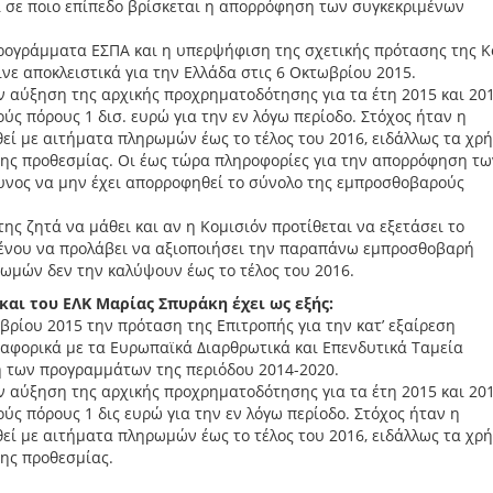
 σε ποιο επίπεδο βρίσκεται η απορρόφηση των συγκεκριμένων
προγράμματα ΕΣΠΑ και η υπερψήφιση της σχετικής πρότασης της Κ
νε αποκλειστικά για την Ελλάδα στις 6 Οκτωβρίου 2015.
ν αύξηση της αρχικής προχρηματοδότησης για τα έτη 2015 και 20
ύς πόρους 1 δισ. ευρώ για την εν λόγω περίοδο. Στόχος ήταν η
ί με αιτήματα πληρωμών έως το τέλος του 2016, ειδάλλως τα χρ
νης προθεσμίας. Οι έως τώρα πληροφορίες για την απορρόφηση τω
δυνος να μην έχει απορροφηθεί το σύνολο της εμπροσθοβαρούς
ς ζητά να μάθει και αν η Κομισιόν προτίθεται να εξετάσει το
μένου να προλάβει να αξιοποιήσει την παραπάνω εμπροσθοβαρή
μών δεν την καλύψουν έως το τέλος του 2016.
αι του ΕΛΚ Μαρίας Σπυράκη έχει ως εξής:
ρίου 2015 την πρόταση της Επιτροπής για την κατ’ εξαίρεση
ναφορικά με τα Ευρωπαϊκά Διαρθρωτικά και Επενδυτικά Ταμεία
η των προγραμμάτων της περιόδου 2014-2020.
ν αύξηση της αρχικής προχρηματοδότησης για τα έτη 2015 και 20
ούς πόρους 1 δις ευρώ για την εν λόγω περίοδο. Στόχος ήταν η
ί με αιτήματα πληρωμών έως το τέλος του 2016, ειδάλλως τα χρ
ης προθεσμίας.