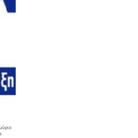
μύριο
α