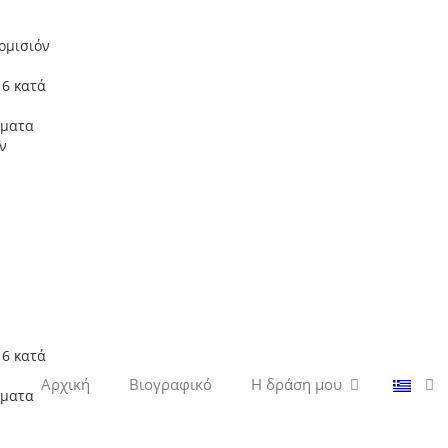
ομισιόν
16 κατά
ήματα
ν
16 κατά
Αρχική
Βιογραφικό
Η δράση μου
ήματα