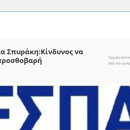
α Σπυράκη:Κίνδυνος να
Αρχική σελίδ
μπροσθοβαρή
από την εμπ