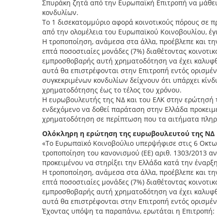
Σπυράκη ζητά από την Ευρωπαϊκή Επιτροπή να μάθει
κονδυλίων.
Το 1 δισεκατομμύριο αφορά κοινοτικούς πόρους σε 
από την ολομέλεια του Ευρωπαϊκού Κοινοβουλίου, έγι
Η τροποποίηση, ανάμεσα στα άλλα, προέβλεπε και τη
επτά ποσοστιαίες μονάδες (7%) διαθέτοντας κοινοτικο
εμπροσθοβαρής αυτή χρηματοδότηση να έχει καλυφθε
αυτά θα επιστρέφονται στην Επιτροπή εντός ορισμέ
συγκεκριμένων κονδυλίων δείχνουν ότι υπάρχει κίν
χρηματοδότησης έως το τέλος του χρόνου.
Η ευρωβουλευτής της ΝΔ και του ΕΛΚ στην ερώτησή τη
ενδεχόμενο να δοθεί παράταση στην Ελλάδα προκει
χρηματοδότηση σε περίπτωση που τα αιτήματα πληρω
Ολόκληρη η ερώτηση της ευρωβουλευτού της ΝΔ κ
«Το Ευρωπαϊκό Κοινοβούλιο υπερψήφισε στις 6 Οκτωβ
τροποποίηση του κανονισμού (ΕΕ) αριθ. 1303/2013 α
προκειμένου να στηρίξει την Ελλάδα κατά την έναρξ
Η τροποποίηση, ανάμεσα στα άλλα, προέβλεπε και τη
επτά ποσοστιαίες μονάδες (7%) διαθέτοντας κοινοτικ
εμπροσθοβαρής αυτή χρηματοδότηση να έχει καλυφθε
αυτά θα επιστρέφονται στην Επιτροπή εντός ορισμέν
Έχοντας υπόψη τα παραπάνω, ερωτάται η Επιτροπή: