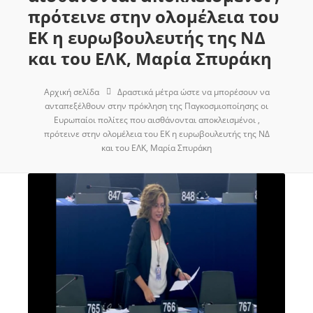
πρότεινε στην ολομέλεια του
ΕΚ η ευρωβουλευτής της ΝΔ
και του ΕΛΚ, Μαρία Σπυράκη
Αρχική σελίδα
Δραστικά μέτρα ώστε να μπορέσουν να
ανταπεξέλθουν στην πρόκληση της Παγκοσμιοποίησης οι
Ευρωπαίοι πολίτες που αισθάνονται αποκλεισμένοι ,
πρότεινε στην ολομέλεια του ΕΚ η ευρωβουλευτής της ΝΔ
και του ΕΛΚ, Μαρία Σπυράκη