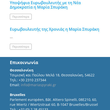
Υποψήφια Ευρωβουλευτής με τη Νέα
Δημοκρατία η Μαρία Σπυράκη
Περισσότερα
Ευρωβουλευτής της Χρονιάς η Μαρία Σπυράκη
...
Περισσότερα
Επικοινωνία
Θεσσαλονίκη
Τσιμισκή και Παύλου Μελά 18, Θεσσαλονίκη, 54622
Τηλ.: +30 2310 237344
Email:
info@mariaspyraki.gr
Bruxelles
Parlement européen, Bât. Altiero Spinelli, 08E210, 60,
rue Wiertz / Wiertzstraat 60, B-1047 Bruxelles/Brussel
Τηλ.: +32 (0) 2 28 45133