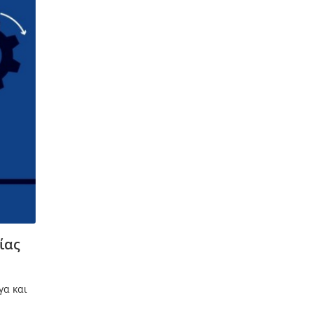
ίας
γα και