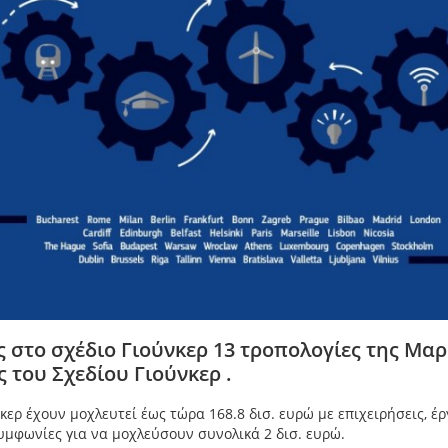
στο σχέδιο Γιούνκερ 13 τροπολογίες της Μαρ
 του Σχεδίου Γιούνκερ .
κερ έχουν μοχλευτεί έως τώρα 168.8 δισ. ευρώ με επιχειρήσεις, έρ
υμφωνίες για να μοχλεύσουν συνολικά 2 δισ. ευρώ.