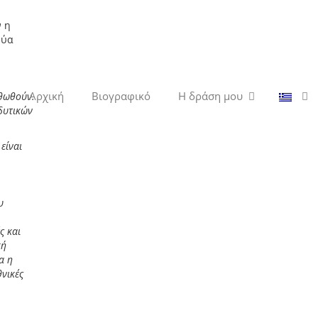
ν η
Εύα
Αρχική
Βιογραφικό
Η δράση μου
ρθωθούν.
δυτικών
είναι
υ
ς και
κή
α η
θνικές