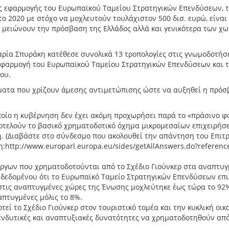
της εφαρμογής του Ευρωπαϊκού Ταμείου Στρατηγικών Επενδύσεων, 
το 2020 με στόχο να μοχλευτούν τουλάχιστον 500 δισ. ευρώ, είναι
 μειώνουν την πρόσβαση της Ελλάδος αλλά και γενικότερα των χ
αρία Σπυράκη κατέθεσε συνολικά 13 τροπολογίες στις γνωμοδοτήσε
ν Εφαρμογή του Ευρωπαϊκού Ταμείου Στρατηγικών Επενδύσεων και 
ου.
ήματα που χρίζουν άμεσης αντιμετώπισης ώστε να αυξηθεί η πρό
ποίο η κυβέρνηση δεν έχει ακόμη προχωρήσει παρά το «πράσινο φ
αποτελούν το βασικό χρηματοδοτικό όχημα μικρομεσαίων επιχειρήσ
η. (Διαβάστε στο σύνδεσμο που ακολουθεί την απάντηση του Επιτ
:http://www.europarl.europa.eu/sides/getAllAnswers.do?referenc
ργων που χρηματοδοτούνται από το Σχέδιο Γιούνκερ στα αναπτυ
 δεδομένου ότι το Ευρωπαϊκό Ταμείο Στρατηγικών Επενδύσεων επι
ά στις αναπτυγμένες χώρες της Ένωσης μοχλεύτηκε έως τώρα το 92
απτυγμένες μόλις το 8%.
εί το Σχέδιο Γιούνκερ στον τουριστικό τομέα και την κυκλική οικ
νδυτικές και αναπτυξιακές δυνατότητες να χρηματοδοτηθούν από