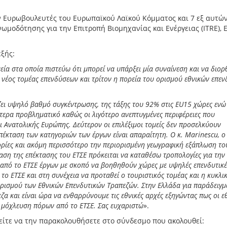
ν Ευρωβουλευτές του Ευρωπαϊκού Λαϊκού Κόμματος και 7 εξ αυτώ
ωμοδότησης για την Επιτροπή Βιομηχανίας και Ενέργειας (ITRE), 
ξής:
ία στα οποία πιστεύω ότι μπορεί να υπάρξει μία συναίνεση και να διο
νέος τομέας επενδύσεων και τρίτον η πορεία του ορισμού εθνικών επεν
ι υψηλό βαθμό συγκέντρωσης, της τάξης του 92% στις EU15 χώρες ενώ 
ίτερα προβληματικό καθώς οι λιγότερο ανεπτυγμένες περιφέρειες που
ι Ανατολικής Ευρώπης. Δεύτερον οι επιλέξιμοι τομείς δεν προσελκύουν
 επέκταση των κατηγοριών των έργων είναι απαραίτητη. Ο κ. Marinescu, o
ηγορίες και ακόμη περισσότερο την περιορισμένη γεωγραφική εξάπλωση το
ση της επέκτασης του ΕΤΣΕ πρόκειται να καταθέσω τροπολογίες για την
από το ΕΤΣΕ έργων με σκοπό να βοηθηθούν χώρες με υψηλές επενδυτικέ
ο ΕΤΣΕ και στη συνέχεια να προταθεί ο τουριστικός τομέας και η κυκλι
 ορισμού των Εθνικών Επενδυτικών Τραπεζών. Στην Ελλάδα για παράδειγμ
ζα και είναι ώρα να ενθαρρύνουμε τις εθνικές αρχές εξηγώντας πως οι ε
η μόχλευση πόρων από το ΕΤΣΕ. Σας ευχαριστώ
».
ίτε να την παρακολουθήσετε στο σύνδεσμο που ακολουθεί: