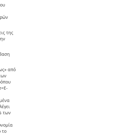
του
ωρών
ις της
την
σβαση
ως» από
εων
ρόπου
e=E-
γμένα
λέγει
% των
ονομία
 το