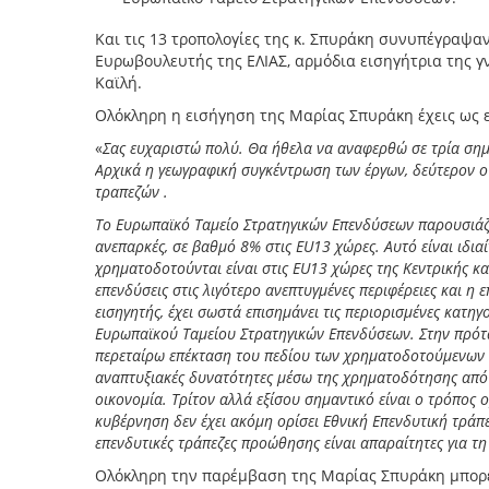
Και τις 13 τροπολογίες της κ. Σπυράκη συνυπέγραψα
Ευρωβουλευτής της ΕΛΙΑΣ, αρμόδια εισηγήτρια της γν
Καϊλή.
Ολόκληρη η εισήγηση της Μαρίας Σπυράκη έχεις ως ε
«
Σας ευχαριστώ πολύ. Θα ήθελα να αναφερθώ σε τρία σημε
Αρχικά η γεωγραφική συγκέντρωση των έργων, δεύτερον ο 
τραπεζών .
Το Ευρωπαϊκό Ταμείο Στρατηγικών Επενδύσεων παρουσιάζε
ανεπαρκές, σε βαθμό 8% στις EU13 χώρες. Αυτό είναι ιδια
χρηματοδοτούνται είναι στις EU13 χώρες της Κεντρικής κα
επενδύσεις στις λιγότερο ανεπτυγμένες περιφέρειες και η
εισηγητής, έχει σωστά επισημάνει τις περιορισμένες κατ
Ευρωπαϊκού Ταμείου Στρατηγικών Επενδύσεων. Στην πρότα
περεταίρω επέκταση του πεδίου των χρηματοδοτούμενων 
αναπτυξιακές δυνατότητες μέσω της χρηματοδότησης από τ
οικονομία. Τρίτον αλλά εξίσου σημαντικό είναι ο τρόπος
κυβέρνηση δεν έχει ακόμη ορίσει Εθνική Επενδυτική τράπε
επενδυτικές τράπεζες προώθησης είναι απαραίτητες για τ
Ολόκληρη την παρέμβαση της Μαρίας Σπυράκη μπορε