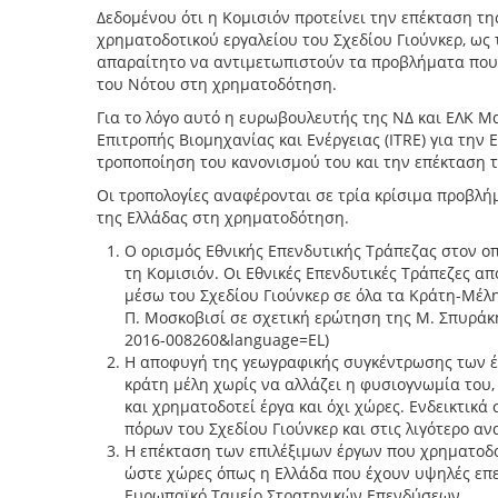
Δεδομένου ότι η Κομισιόν προτείνει την επέκταση 
χρηματοδοτικού εργαλείου του Σχεδίου Γιούνκερ, ως 
απαραίτητο να αντιμετωπιστούν τα προβλήματα που
του Νότου στη χρηματοδότηση.
Για το λόγο αυτό η ευρωβουλευτής της ΝΔ και ΕΛΚ Μ
Επιτροπής Βιομηχανίας και Ενέργειας (ITRE) για τη
τροποποίηση του κανονισμού του και την επέκταση τ
Οι τροπολογίες αναφέρονται σε τρία κρίσιμα προβλ
της Ελλάδας στη χρηματοδότηση.
Ο ορισμός Εθνικής Επενδυτικής Τράπεζας στον ο
τη Κομισιόν. Οι Εθνικές Επενδυτικές Τράπεζες 
μέσω του Σχεδίου Γιούνκερ σε όλα τα Κράτη-Μέλ
Π. Μοσκοβισί σε σχετική ερώτηση της Μ. Σπυράκη
2016-008260&language=EL)
Η αποφυγή της γεωγραφικής συγκέντρωσης των έ
κράτη μέλη χωρίς να αλλάζει η φυσιογνωμία του,
και χρηματοδοτεί έργα και όχι χώρες. Ενδεικτικ
πόρων του Σχεδίου Γιούνκερ και στις λιγότερο αν
Η επέκταση των επιλέξιμων έργων που χρηματοδοτ
ώστε χώρες όπως η Ελλάδα που έχουν υψηλές επε
Ευρωπαϊκό Ταμείο Στρατηγικών Επενδύσεων.