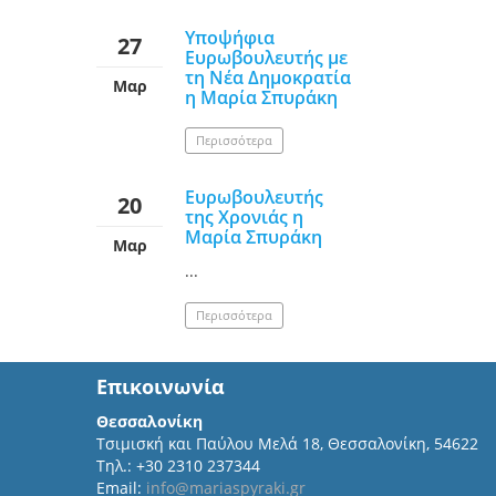
Υποψήφια
27
Ευρωβουλευτής με
τη Νέα Δημοκρατία
Μαρ
η Μαρία Σπυράκη
Περισσότερα
Ευρωβουλευτής
20
της Χρονιάς η
Μαρία Σπυράκη
Μαρ
...
Περισσότερα
Επικοινωνία
Θεσσαλονίκη
Τσιμισκή και Παύλου Μελά 18, Θεσσαλονίκη, 54622
Τηλ.: +30 2310 237344
Email:
info@mariaspyraki.gr