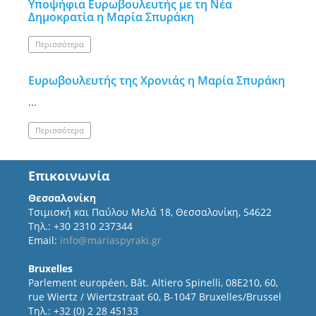
Υποψήφια Ευρωβουλευτής με τη Νέα
Δημοκρατία η Μαρία Σπυράκη
Περισσότερα
Ευρωβουλευτής της Χρονιάς η Μαρία Σπυράκη
...
Περισσότερα
Επικοινωνία
Θεσσαλονίκη
Τσιμισκή και Παύλου Μελά 18, Θεσσαλονίκη, 54622
Τηλ.: +30 2310 237344
Email:
info@mariaspyraki.gr
Bruxelles
Parlement européen, Bât. Altiero Spinelli, 08E210, 60,
rue Wiertz / Wiertzstraat 60, B-1047 Bruxelles/Brussel
Τηλ.: +32 (0) 2 28 45133