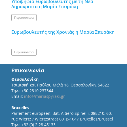
Υποψήφια Ευρωβουλευτής με τη Νέα
Δημοκρατία η Μαρία Σπυράκη
Περισσότερα
Ευρωβουλευτής της Χρονιάς η Μαρία Σπυράκη
...
Περισσότερα
Επικοινωνία
Θεσσαλονίκη
Τσιμισκή και Παύλου Μελά 18, Θεσσαλονίκη, 54622
Τηλ.: +30 2310 237344
Email:
info@mariaspyraki.gr
Bruxelles
Parlement européen, Bât. Altiero Spinelli, 08E210, 60,
rue Wiertz / Wiertzstraat 60, B-1047 Bruxelles/Brussel
Τηλ.: +32 (0) 2 28 45133