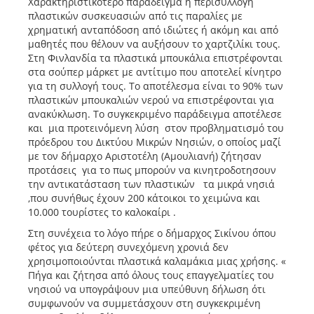
Χαρακτηριστικότερο παράδειγμα η περισυλλογή
πλαστικών συσκευασιών από τις παραλίες με
χρηματική ανταπόδοση από ιδιώτες ή ακόμη και από
μαθητές που θέλουν να αυξήσουν το χαρτζιλίκι τους.
Στη Φινλανδία τα πλαστικά μπουκάλια επιστρέφονται
στα σούπερ μάρκετ με αντίτιμο που αποτελεί κίνητρο
για τη συλλογή τους. Το αποτέλεσμα είναι το 90% των
πλαστικών μπουκαλιών νερού να επιστρέφονται για
ανακύκλωση. Το συγκεκριμένο παράδειγμα αποτέλεσε
και μια προτεινόμενη λύση στον προβληματισμό του
πρόεδρου του Δικτύου Μικρών Νησιών, ο οποίος μαζί
με τον δήμαρχο Αριστοτέλη (Αμουλιανή) ζήτησαν
προτάσεις για το πως μπορούν να κινητροδοτησουν
την αντικατάσταση των πλαστικών τα μικρά νησιά
,που συνήθως έχουν 200 κάτοικοι το χειμώνα και
10.000 τουρίστες το καλοκαίρι .
Στη συνέχεια το λόγο πήρε ο δήμαρχος Σικίνου όπου
φέτος για δεύτερη συνεχόμενη χρονιά δεν
χρησιμοποιούνται πλαστικά καλαμάκια μιας χρήσης. «
Πήγα και ζήτησα από όλους τους επαγγελματίες του
νησιού να υπογράψουν μια υπεύθυνη δήλωση ότι
συμφωνούν να συμμετάσχουν στη συγκεκριμένη