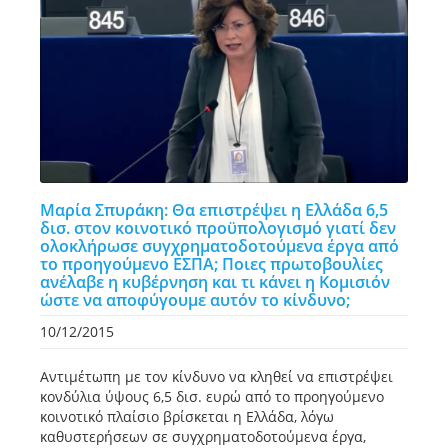
Μαρία Σπυράκη: Θα επιστρέψει η Ελλάδα 6,5
δισ. στον κοινοτικό προϋπολογισμό γιατί δεν
ολοκλήρωσε συγχρηματοδοτούμενα έργα από
το προηγούμενο ΕΣΠΑ; Ποιες πρωτοβουλίες
ανέλαβε η κυβέρνηση και τι κάνει η Κομισιόν
ώστε να αποφύγουμε αυτόν το κίνδυνο;
10/12/2015
Αντιμέτωπη με τον κίνδυνο να κληθεί να επιστρέψει
κονδύλια ύψους 6,5 δισ. ευρώ από το προηγούμενο
κοινοτικό πλαίσιο βρίσκεται η Ελλάδα, λόγω
καθυστερήσεων σε συγχρηματοδοτούμενα έργα,