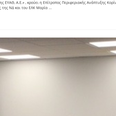
ς ΕΥΑΘ, Α.Ε.» , κρούει η Επίτροπος Περιφεριακής Ανάπτυξης Κορ
της ΝΔ και του ΕΛΚ Μαρία ...