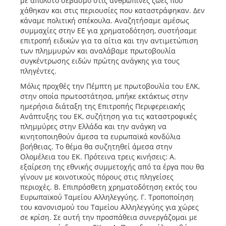
με απόλυτο σεβασμό στις ανθρώπινες ζωές που
χάθηκαν και στις περιουσίες που καταστράφηκαν. Δεν
κάναμε πολιτική σπέκουλα. Αναζητήσαμε αμέσως
συμμαχίες στην ΕΕ για χρηματοδότηση, συστήσαμε
επιτροπή ειδικών για τα αίτια και την αντιμετώπιση
των πλημμυρών και αναλάβαμε πρωτοβουλία
συγκέντρωσης ειδών πρώτης ανάγκης για τους
πληγέντες.
Μόλις προχθές την Πέμπτη με πρωτοβουλία του ΕΛΚ,
στην οποία πρωτοστάτησα, μπήκε εκτάκτως στην
ημερήσια διάταξη της Επιτροπής Περιφερειακής
Ανάπτυξης του ΕΚ, συζήτηση για τις καταστροφικές
πλημμύρες στην Ελλάδα και την ανάγκη να
κινητοποιηθούν άμεσα τα ευρωπαϊκά κονδύλια
βοήθειας. Το θέμα θα συζητηθεί άμεσα στην
Ολομέλεια του ΕΚ. Πρότεινα τρεις κινήσεις: Α.
εξαίρεση της εθνικής συμμετοχής από τα έργα που θα
γίνουν με κοινοτικούς πόρους στις πληγείσες
περιοχές. Β. Επιπρόσθετη χρηματοδότηση εκτός του
Ευρωπαϊκού Ταμείου Αλληλεγγύης. Γ. Τροποποίηση
του κανονισμού του Ταμείου Αλληλεγγύης για χώρες
σε κρίση. Σε αυτή την προσπάθεια συνεργάζομαι με