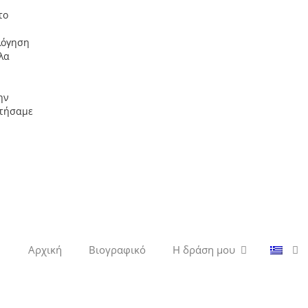
το
λόγηση
λα
ην
ητήσαμε
Αρχική
Βιογραφικό
Η δράση μου