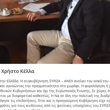
 Χρήστο Κέλλα
την Ελλάδα. Η συγκυβέρνηση ΣΥΡΙΖΑ – ΑΝΕΛ ανοίγει τον ασκό του 
 και αγνοώντας την πραγματικότητα στο χωράφι. Η φορολόγηση ή
Εθνικών Κυβερνήσεων και όχι της Ευρωπαϊκής Ένωσης. Σε χώρες 
ται με διαφορετικό καθεστώς. Η ΝΔ σε όλη την πολιτική της διαδ
γησε τις επιδοτήσεις. Έτσι και η προηγούμενη Κυβέρνηση είχε ε
ότες για τους κινδύνους από τις ψεύτικες υποσχέσεις του ΣΥΡΙΖΑ