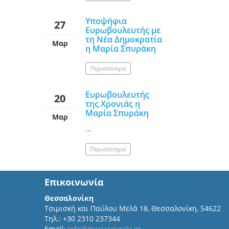
Υποψήφια
27
Ευρωβουλευτής με
τη Νέα Δημοκρατία
Μαρ
η Μαρία Σπυράκη
Περισσότερα
Ευρωβουλευτής
20
της Χρονιάς η
Μαρία Σπυράκη
Μαρ
...
Περισσότερα
Επικοινωνία
Θεσσαλονίκη
Τσιμισκή και Παύλου Μελά 18, Θεσσαλονίκη, 54622
Τηλ.: +30 2310 237344
Email:
info@mariaspyraki.gr