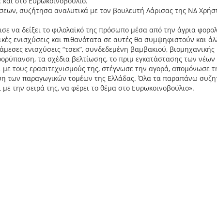
ε και στο Ευρωκοινοβούλιο.
ήσεων, συζήτησα αναλυτικά με τον βουλευτή Λάρισας της ΝΔ Χρήσ
σε να δείξει το φιλολαϊκό της πρόσωπο μέσα από την άγρια φορο
ικές ενισχύσεις και πιθανότατα σε αυτές θα συμψηφιστούν και άλ
άμεσες ενισχύσεις “τσεκ”, συνδεδεμένη βαμβακιού, βιομηχανικής
ιτρορύπανση, τα σχέδια βελτίωσης, το πριμ εγκατάστασης των νέων
ι με τους ερασιτεχνισμούς της, στέγνωσε την αγορά, απομόνωσε τ
ίωση των παραγωγικών τομέων της Ελλάδας. Όλα τα παραπάνω συζ
 με την σειρά της, να φέρει το θέμα στο Ευρωκοινοβούλιο».