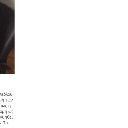
Αιόλου,
 μη των
όπως η
ρομή ως
γγυηθεί
. Το